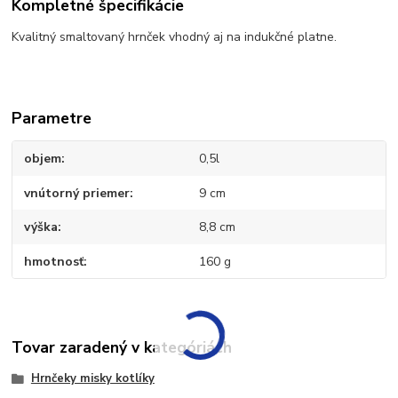
Kompletné špecifikácie
Kvalitný smaltovaný hrnček vhodný aj na indukčné platne.
Parametre
objem
0,5l
vnútorný priemer
9 cm
výška
8,8 cm
hmotnosť
160 g
Tovar zaradený v kategóriách
Hrnčeky misky kotlíky