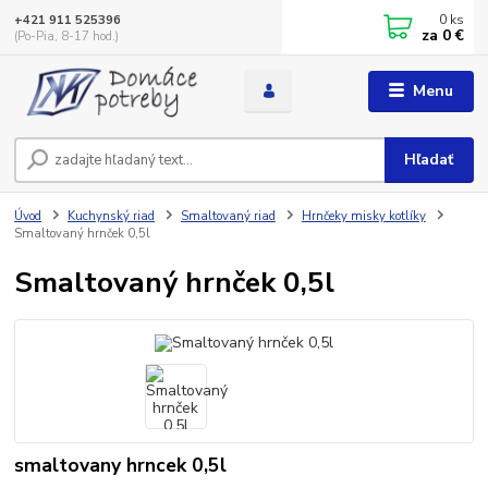
0
ks
+421 911 525396
za
0 €
(Po-Pia, 8-17 hod.)
Menu
Hľadať
Úvod
Kuchynský riad
Smaltovaný riad
Hrnčeky misky kotlíky
Smaltovaný hrnček 0,5l
Smaltovaný hrnček 0,5l
smaltovany hrncek 0,5l