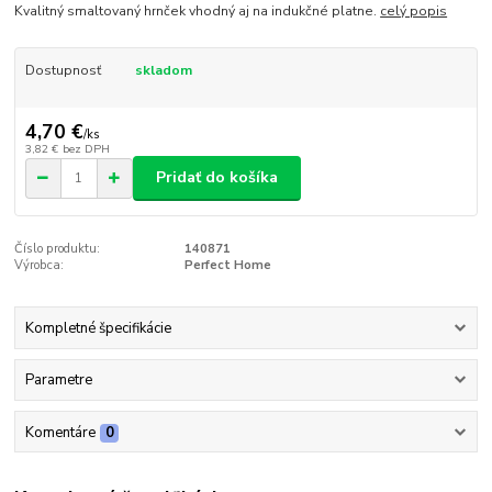
Kvalitný smaltovaný hrnček vhodný aj na indukčné platne.
celý popis
Dostupnosť
skladom
4,70 €
/
ks
3,82 €
bez DPH
Pridať do košíka
Číslo produktu:
140871
Výrobca:
Perfect Home
Kompletné špecifikácie
Parametre
Komentáre
0