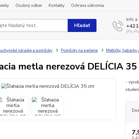
ienky
Osobný odber
Kontakty
Ochrana súkromia
Info a
Hľadať
+421
(Po-Pi
uchynské náradie a pomôcky
Pomôcky na pečenie
Metličky, habarky 
acia metla nerezová DELÍCIA 35
- vyro
studen
Dos
7,
6,42