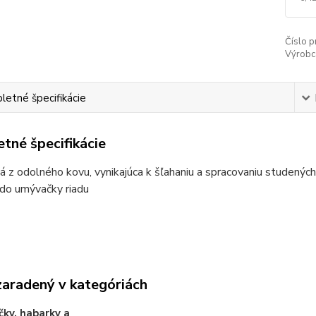
Číslo p
Výrobc
etné špecifikácie
tné špecifikácie
á z odolného kovu, vynikajúca k šľahaniu a spracovaniu studenýc
 do umývačky riadu
zaradený v kategóriách
čky, habarky a