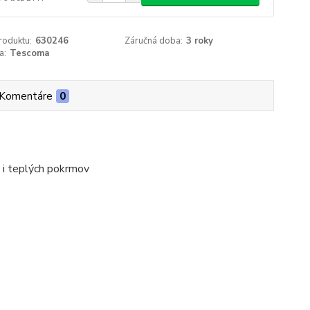
roduktu:
630246
Záručná doba:
3 roky
a:
Tescoma
Komentáre
0
h i teplých pokrmov