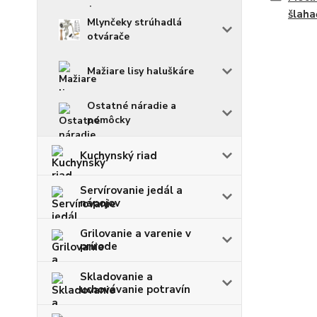
šlaha
Mlynčeky strúhadlá
otvárače
Mažiare lisy haluškáre
Ostatné náradie a
pomôcky
Kuchynský riad
Servírovanie jedál a
nápojov
Grilovanie a varenie v
prírode
Skladovanie a
uchovávanie potravín