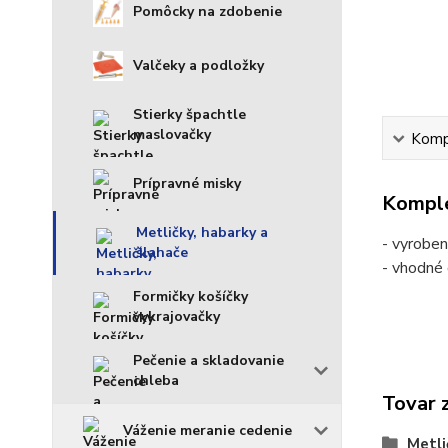
Pomôcky na zdobenie
Valčeky a podložky
Stierky špachtle
maslovačky
Kompl
Prípravné misky
Komple
Metličky, habarky a
- vyroben
šlahače
- vhodné
Formičky košíčky
vykrajovačky
Pečenie a skladovanie
chleba
Tovar 
Váženie meranie cedenie
Metli