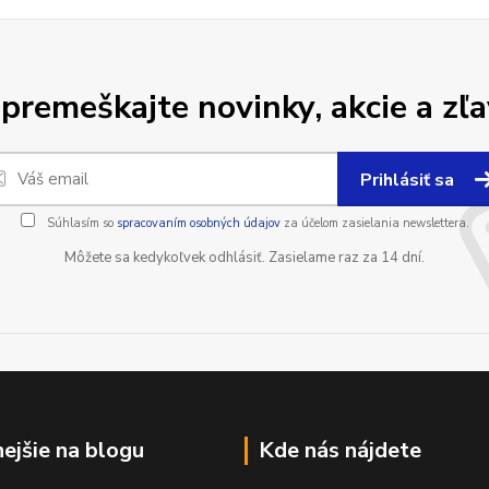
premeškajte novinky, akcie a zľa
Prihlásiť sa
Súhlasím so
spracovaním osobných údajov
za účelom zasielania newslettera.
Môžete sa kedykoľvek odhlásiť. Zasielame raz za 14 dní.
nejšie na blogu
Kde nás nájdete