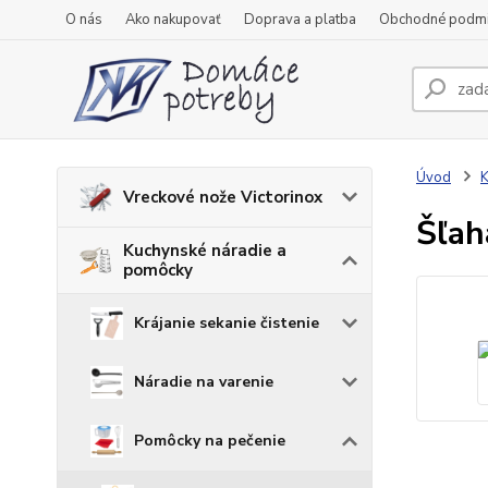
O nás
Ako nakupovať
Doprava a platba
Obchodné podm
Úvod
K
Vreckové nože Victorinox
Šľah
Kuchynské náradie a
pomôcky
Krájanie sekanie čistenie
Náradie na varenie
Pomôcky na pečenie