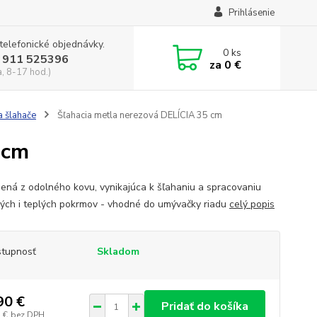
Prihlásenie
 telefonické objednávky.
0
ks
 911 525396
za
0 €
a, 8-17 hod.)
a šlahače
Šľahacia metla nerezová DELÍCIA 35 cm
 cm
bená z odolného kovu, vynikajúca k šľahaniu a spracovaniu
ých i teplých pokrmov - vhodné do umývačky riadu
celý popis
tupnosť
Skladom
90 €
Pridať do košíka
 €
bez DPH