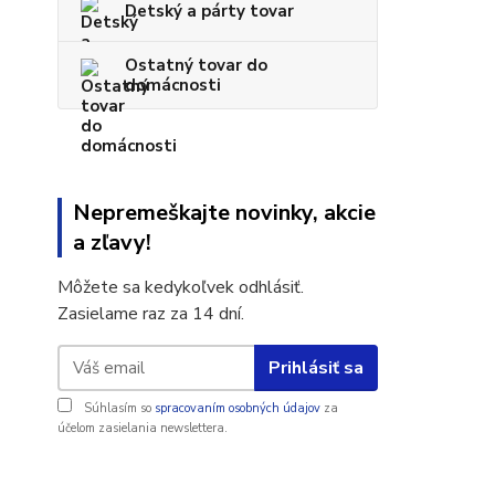
Detský a párty tovar
Ostatný tovar do
domácnosti
Nepremeškajte novinky, akcie
a zľavy!
Môžete sa kedykoľvek odhlásiť.
Zasielame raz za 14 dní.
Prihlásiť sa
Súhlasím so
spracovaním osobných údajov
za
účelom zasielania newslettera.