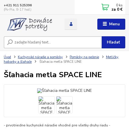
0
ks
+421 911 525396
za
0 €
(Po-Pia, 8-17 hod.)
Menu
Hľadať
Úvod
Kuchynské náradie a pomôcky
Pomôcky na pečenie
Metličky,
habarky a šlahače
Šľahacia metla SPACE LINE
Šľahacia metla SPACE LINE
- prvotriedne kuchynské náradie vhodné pre všetky druhy riadu -