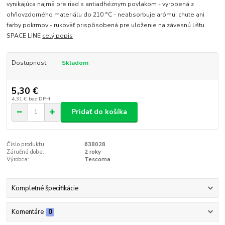
vynikajúca najmä pre riad s antiadhéznym povlakom - vyrobená z
ohňovzdorného materiálu do 210 °C - neabsorbuje arómu, chute ani
farby pokrmov - rukoväť prispôsobená pre uloženie na závesnú lištu
SPACE LINE
celý popis
Dostupnosť
Skladom
5,30 €
4,31 €
bez DPH
Pridať do košíka
Číslo produktu:
638028
Záručná doba:
2 roky
Výrobca:
Tescoma
Kompletné špecifikácie
Komentáre
0