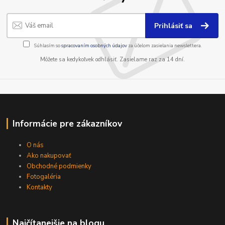
Prihlásiť sa
Súhlasím so
spracovaním osobných údajov
za účelom zasielania newslettera.
Môžete sa kedykoľvek odhlásiť. Zasielame raz za 14 dní.
Informácie pre zákazníkov
O nás
Ako nakupovať
Obchodné podmienky
Fotogaléria
Kontakty
Najčítanejšie na blogu