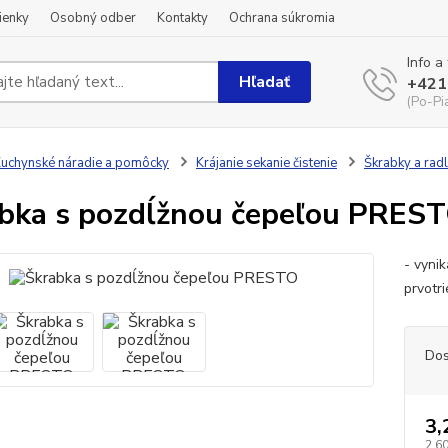
ienky
Osobný odber
Kontakty
Ochrana súkromia
Info a
Hľadať
+421
(Po-Pi
uchynské náradie a pomôcky
Krájanie sekanie čistenie
Škrabky a rad
bka s pozdĺžnou čepeľou PRES
- vyni
prvotr
Dos
3,
2,60