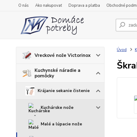
O nás
Ako nakupovať
Doprava a platba
Obchodné podm
Úvod
K
Vreckové nože Victorinox
Škra
Kuchynské náradie a
pomôcky
Krájanie sekanie čistenie
Kuchárske nože
Malé a lúpacie nože