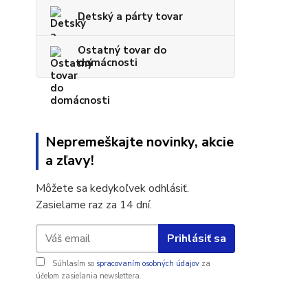
Detský a párty tovar
Ostatný tovar do
domácnosti
Nepremeškajte novinky, akcie
a zľavy!
Môžete sa kedykoľvek odhlásiť.
Zasielame raz za 14 dní.
Prihlásiť sa
Súhlasím so
spracovaním osobných údajov
za
účelom zasielania newslettera.