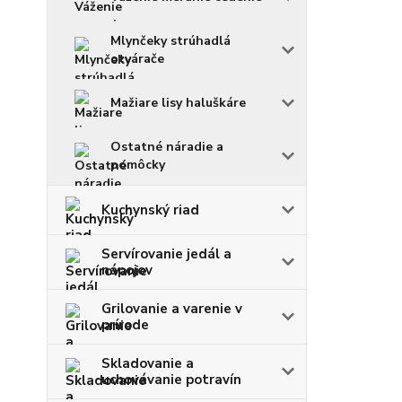
Mlynčeky strúhadlá
otvárače
Mažiare lisy haluškáre
Ostatné náradie a
pomôcky
Kuchynský riad
Servírovanie jedál a
nápojov
Grilovanie a varenie v
prírode
Skladovanie a
uchovávanie potravín