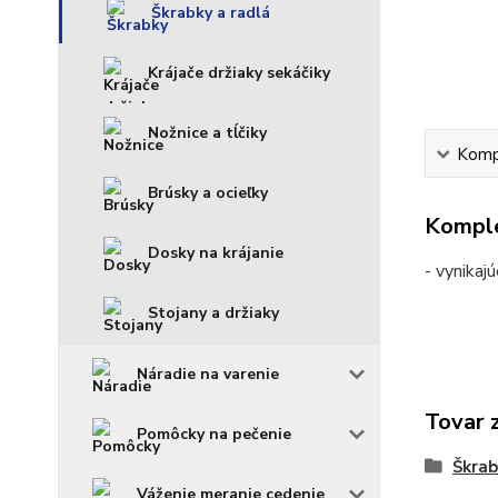
Škrabky a radlá
Krájače držiaky sekáčiky
Nožnice a tĺčiky
Kompl
Brúsky a ocieľky
Komple
Dosky na krájanie
- vynikaj
Stojany a držiaky
Náradie na varenie
Tovar 
Pomôcky na pečenie
Škrab
Váženie meranie cedenie