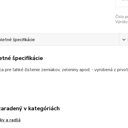
Číslo p
Výrobc
etné špecifikácie
tné špecifikácie
úca pre ľahké čistenie zemiakov, zeleniny apod. - vyrobená z prvo
zaradený v kategóriách
ky a radlá