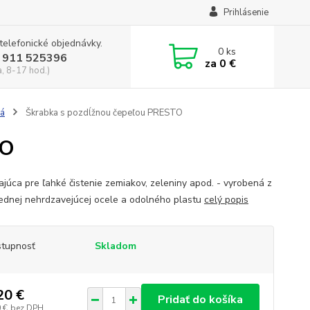
Prihlásenie
 telefonické objednávky.
0
ks
 911 525396
za
0 €
a, 8-17 hod.)
lá
Škrabka s pozdĺžnou čepeľou PRESTO
TO
kajúca pre ľahké čistenie zemiakov, zeleniny apod. - vyrobená z
iednej nehrdzavejúcej ocele a odolného plastu
celý popis
tupnosť
Skladom
20 €
Pridať do košíka
 €
bez DPH