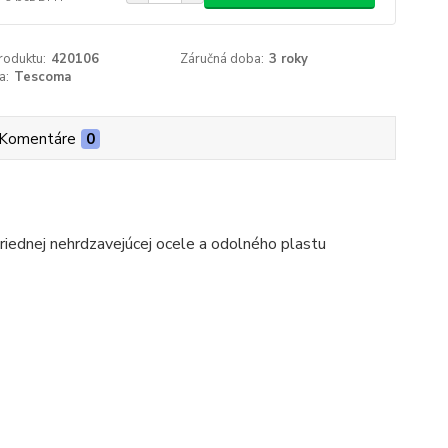
roduktu:
420106
Záručná doba:
3 roky
a:
Tescoma
Komentáre
0
triednej nehrdzavejúcej ocele a odolného plastu