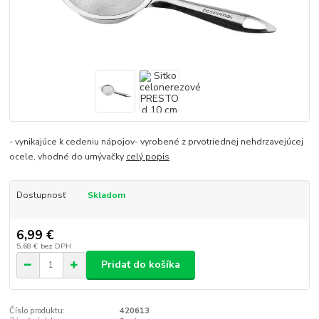
- vynikajúce k cedeniu nápojov- vyrobené z prvotriednej nehdrzavejúcej
ocele, vhodné do umývačky
celý popis
Dostupnosť
Skladom
6,99 €
5,68 €
bez DPH
Pridať do košíka
Číslo produktu:
420613