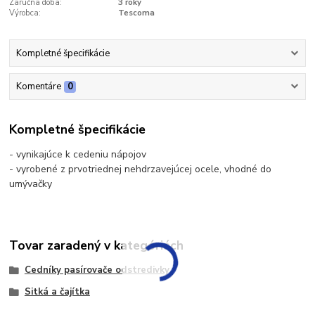
Záručná doba:
3 roky
Výrobca:
Tescoma
Kompletné špecifikácie
Komentáre
0
Kompletné špecifikácie
- vynikajúce k cedeniu nápojov
- vyrobené z prvotriednej nehdrzavejúcej ocele, vhodné do
umývačky
Tovar zaradený v kategóriách
Cedníky pasírovače odstredivky
Sitká a čajítka