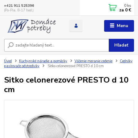
0
ks
+421 911 525396
za
0 €
(Po-Pia, 8-17 hod.)
Menu
Hľadať
Úvod
Kuchynské náradie a pomôcky
Váženie meranie cedenie
Cedníky
pasírovače odstredivky
Sitko celonerezové PRESTO d 10 cm
Sitko celonerezové PRESTO d 10
cm