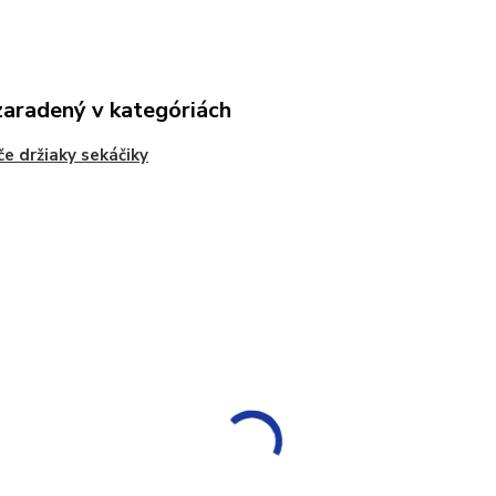
zaradený v kategóriách
če držiaky sekáčiky