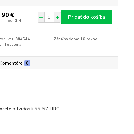
,90 €
Pridať do košíka
50 €
bez DPH
roduktu:
884544
Záručná doba:
10 rokov
a:
Tescoma
Komentáre
0
j ocele o tvrdosti 55-57 HRC