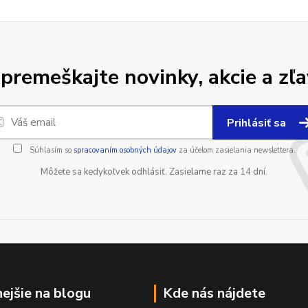
premeškajte novinky, akcie a zľa
Prihlásiť sa
Súhlasím so
spracovaním osobných údajov
za účelom zasielania newslettera.
Môžete sa kedykoľvek odhlásiť. Zasielame raz za 14 dní.
nejšie na blogu
Kde nás nájdete