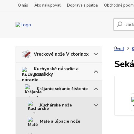
O nás
Ako nakupovať
Doprava a platba
Obchodné podm
Úvod
K
Vreckové nože Victorinox
Seká
Kuchynské náradie a
pomôcky
Krájanie sekanie čistenie
Kuchárske nože
Malé a lúpacie nože