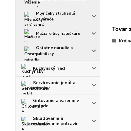
Mlynčeky strúhadlá
otvárače
Tovar 
Mažiare lisy haluškáre
Krája
Ostatné náradie a
pomôcky
Kuchynský riad
Servírovanie jedál a
nápojov
Grilovanie a varenie v
prírode
Skladovanie a
uchovávanie potravín