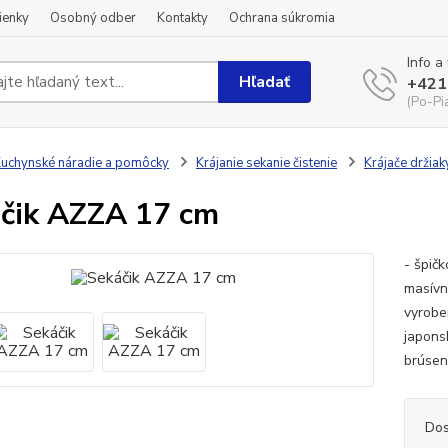
ienky
Osobný odber
Kontakty
Ochrana súkromia
Info a
Hľadať
+421
(Po-Pi
uchynské náradie a pomôcky
Krájanie sekanie čistenie
Krájače držiak
čik AZZA 17 cm
- špič
masívn
vyrobe
japons
brúsená
Dos