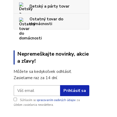
Detský a párty tovar
Ostatný tovar do
domácnosti
Nepremeškajte novinky, akcie
a zľavy!
Môžete sa kedykoľvek odhlásiť.
Zasielame raz za 14 dní.
Prihlásiť sa
Súhlasím so
spracovaním osobných údajov
za
účelom zasielania newslettera.