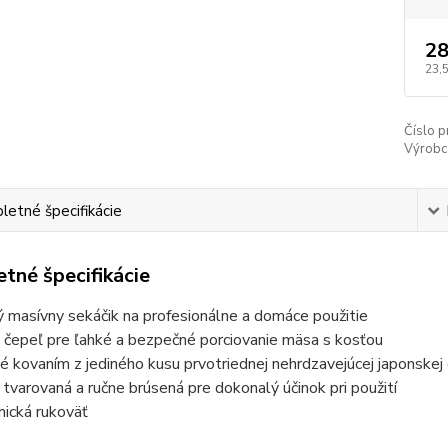
28
23,
Číslo p
Výrobc
etné špecifikácie
tné špecifikácie
ý masívny sekáčik na profesionálne a domáce použitie
 čepeľ pre ľahké a bezpečné porciovanie mäsa s kosťou
é kovaním z jediného kusu prvotriednej nehrdzavejúcej japonske
e tvarovaná a ručne brúsená pre dokonalý účinok pri použití
ická rukoväť