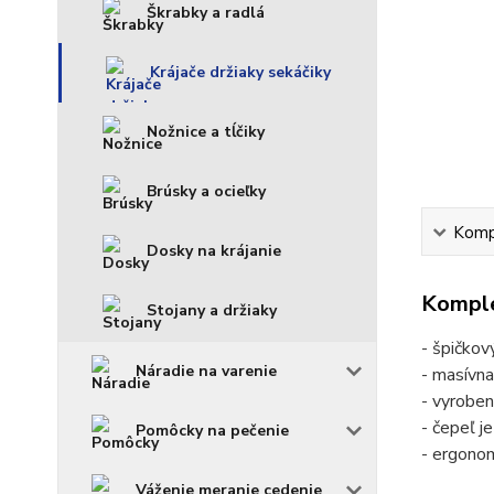
Škrabky a radlá
Krájače držiaky sekáčiky
Nožnice a tĺčiky
Brúsky a ocieľky
Kompl
Dosky na krájanie
Komple
Stojany a držiaky
- špičkov
Náradie na varenie
- masívna
- vyroben
- čepeľ j
Pomôcky na pečenie
- ergonom
Váženie meranie cedenie