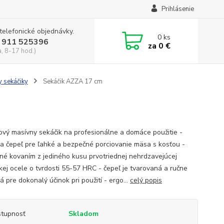
Prihlásenie
 telefonické objednávky.
0
ks
 911 525396
za
0 €
a, 8-17 hod.)
y sekáčiky
Sekáčik AZZA 17 cm
kový masívny sekáčik na profesionálne a domáce použitie -
a čepeľ pre ľahké a bezpečné porciovanie mäsa s kosťou -
né kovaním z jediného kusu prvotriednej nehrdzavejúcej
kej ocele o tvrdosti 55-57 HRC - čepeľ je tvarovaná a ručne
 pre dokonalý účinok pri použití - ergo...
celý popis
tupnosť
Skladom