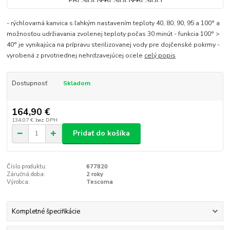
- rýchlovarná kanvica s ľahkým nastavením teploty 40, 80, 90, 95 a 100° a
možnosťou udržiavania zvolenej teploty počas 30 minút - funkcia 100° >
40° je vynikajúca na prípravu sterilizovanej vody pre dojčenské pokrmy -
vyrobená z prvotriednej nehrdzavejúcej ocele
celý popis
Dostupnosť
Skladom
164,90 €
134,07 €
bez DPH
Pridať do košíka
Číslo produktu:
677820
Záručná doba:
2 roky
Výrobca:
Tescoma
Kompletné špecifikácie