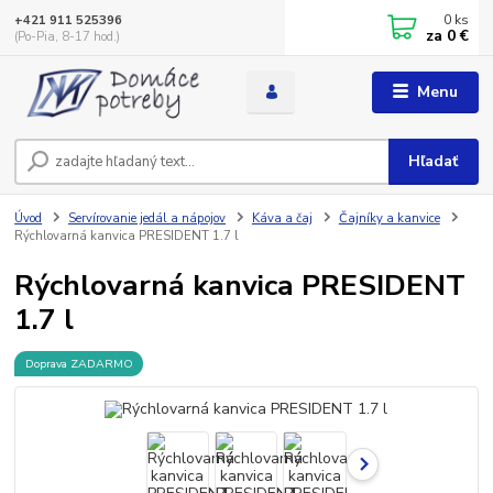
0
ks
+421 911 525396
za
0 €
(Po-Pia, 8-17 hod.)
Menu
Hľadať
Úvod
Servírovanie jedál a nápojov
Káva a čaj
Čajníky a kanvice
Rýchlovarná kanvica PRESIDENT 1.7 l
Rýchlovarná kanvica PRESIDENT
1.7 l
Doprava ZADARMO