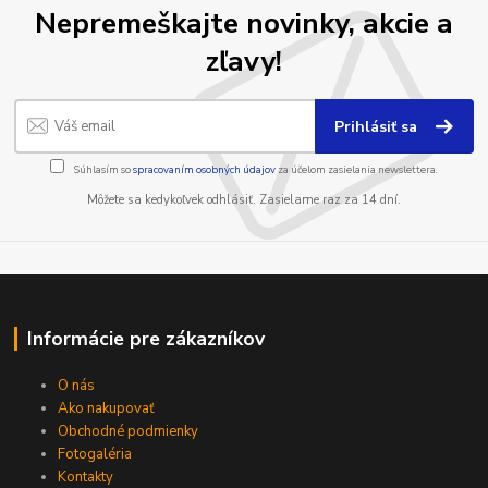
Nepremeškajte novinky, akcie a
zľavy!
Prihlásiť sa
Súhlasím so
spracovaním osobných údajov
za účelom zasielania newslettera.
Môžete sa kedykoľvek odhlásiť. Zasielame raz za 14 dní.
Informácie pre zákazníkov
O nás
Ako nakupovať
Obchodné podmienky
Fotogaléria
Kontakty