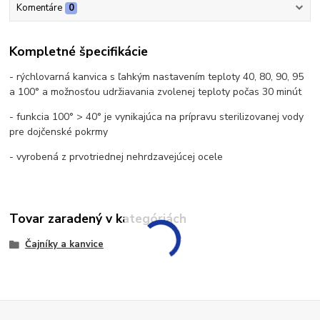
Komentáre
0
Kompletné špecifikácie
- rýchlovarná kanvica s ľahkým nastavením teploty 40, 80, 90, 95
a 100° a možnosťou udržiavania zvolenej teploty počas 30 minút
- funkcia 100° > 40° je vynikajúca na prípravu sterilizovanej vody
pre dojčenské pokrmy
- vyrobená z prvotriednej nehrdzavejúcej ocele
Tovar zaradený v kategóriách
Čajníky a kanvice