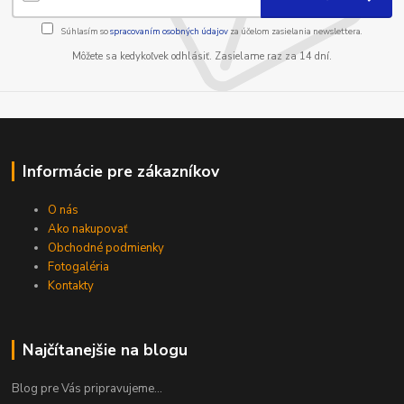
Súhlasím so
spracovaním osobných údajov
za účelom zasielania newslettera.
Môžete sa kedykoľvek odhlásiť. Zasielame raz za 14 dní.
Informácie pre zákazníkov
O nás
Ako nakupovať
Obchodné podmienky
Fotogaléria
Kontakty
Najčítanejšie na blogu
Blog pre Vás pripravujeme...