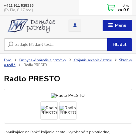
0
ks
+421 911 525396
za
0 €
(Po-Pia, 8-17 hod.)
Menu
Hľadať
Úvod
Kuchynské náradie a pomôcky
Krájanie sekanie čistenie
Škrabky
a radlá
Radlo PRESTO
Radlo PRESTO
- vynikajúce na ľahké krájanie cesta - vyrobené z prvotriednej