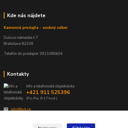
Kde nás nájdete
Kamenná predajňa - osobný odber
Dulovo námestie č.7
Bratislava 82108
Telefón do predajne: 0911080604
Kontakty
Info a telefonické objednávky
+421 911 525396
(Po-Pia, 8-17 hod.)
info@kvk.sk