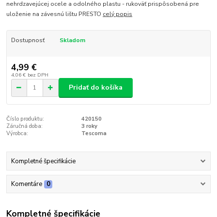
nehrdzavejúcej ocele a odolného plastu - rukoväť prispôsobená pre
uloženie na závesnú lištu PRESTO
celý popis
Dostupnosť
Skladom
4,99 €
4,06 €
bez DPH
Pridať do košíka
Číslo produktu:
420150
Záručná doba:
3 roky
Výrobca:
Tescoma
Kompletné špecifikácie
Komentáre
0
Kompletné špecifikácie