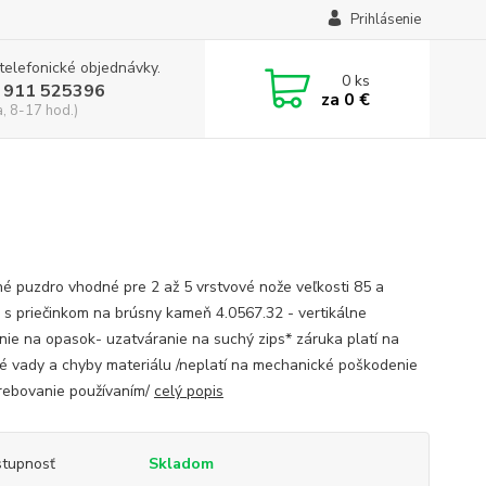
Prihlásenie
 telefonické objednávky.
0
ks
 911 525396
za
0 €
a, 8-17 hod.)
né puzdro vhodné pre 2 až 5 vrstvové nože veľkosti 85 a
s priečinkom na brúsny kameň 4.0567.32 - vertikálne
nie na opasok- uzatváranie na suchý zips* záruka platí na
é vady a chyby materiálu /neplatí na mechanické poškodenie
rebovanie používaním/
celý popis
tupnosť
Skladom