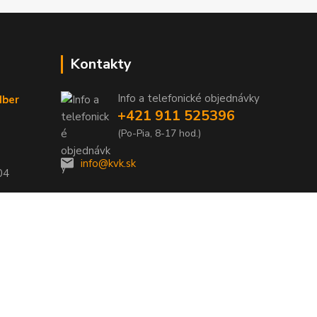
Kontakty
Info a telefonické objednávky
dber
+421 911 525396
(Po-Pia, 8-17 hod.)
info@kvk.sk
04
Vytvorené na
Eshop-rychlo.sk