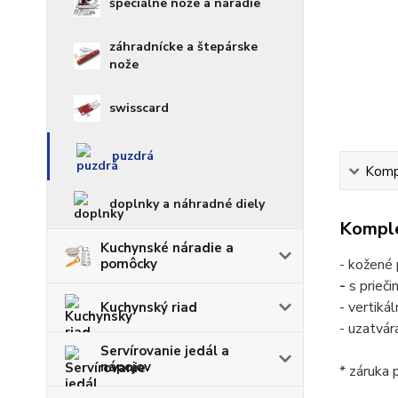
špeciálne nože a náradie
záhradnícke a štepárske
nože
swisscard
puzdrá
Kompl
doplnky a náhradné diely
Komple
Kuchynské náradie a
pomôcky
- kožené 
-
s prieč
- vertiká
Kuchynský riad
- uzatvár
Servírovanie jedál a
nápojov
* záruka 