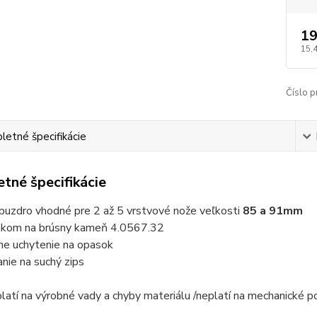
19
15,
Číslo p
etné špecifikácie
tné špecifikácie
puzdro vhodné pre 2 až 5 vrstvové nože veľkosti
85 a 91mm
inkom na brúsny kameň
4.0567.32
lne uchytenie na opasok
anie na suchý zips
platí na výrobné vady a chyby materiálu /neplatí na mechanické 