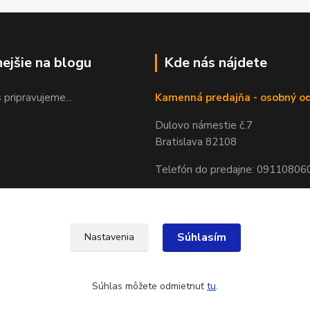
nejšie na blogu
Kde nás nájdete
 pripravujeme...
Kamenná predajňa - osobný o
Dulovo námestie č.7
Bratislava 82108
Telefón do predajne: 09110806
Súhlasím
Nastavenia
Súhlas môžete odmietnuť
tu
.