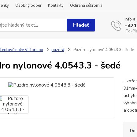
ienky
Osobný odber
Kontakty
Ochrana súkromia
Info a
Hľadať
+421
(Po-Pi
reckové nože Victorinox
puzdrá
Puzdro nylonové 4.0543.3 - šedé
ro nylonové 4.0543.3 - šedé
- kože
91mm- 
uchyte
výrobn
a opot
Dos