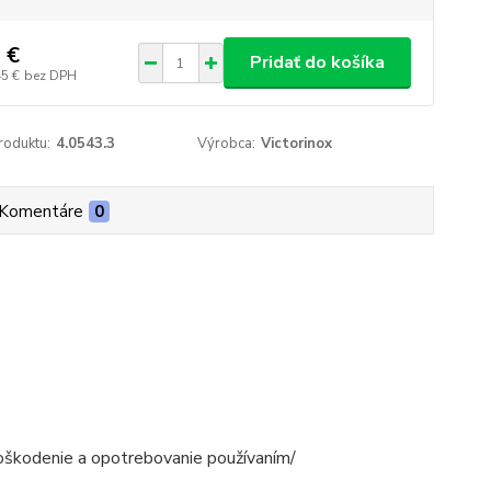
 €
Pridať do košíka
45 €
bez DPH
roduktu:
4.0543.3
Výrobca:
Victorinox
Komentáre
0
poškodenie a opotrebovanie používaním/