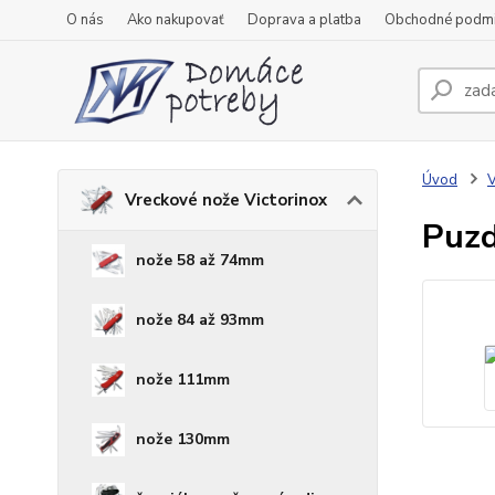
O nás
Ako nakupovať
Doprava a platba
Obchodné podm
Úvod
V
Vreckové nože Victorinox
Puzd
nože 58 až 74mm
nože 84 až 93mm
nože 111mm
nože 130mm