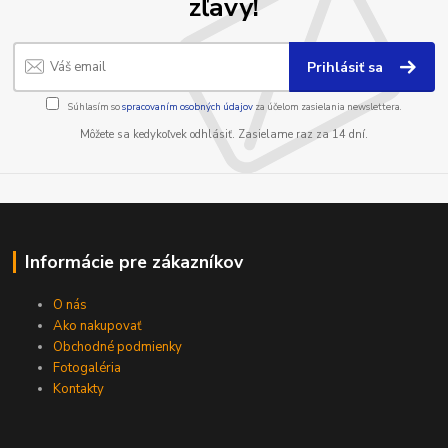
zľavy!
Prihlásiť sa
Súhlasím so
spracovaním osobných údajov
za účelom zasielania newslettera.
Môžete sa kedykoľvek odhlásiť. Zasielame raz za 14 dní.
Informácie pre zákazníkov
O nás
Ako nakupovať
Obchodné podmienky
Fotogaléria
Kontakty