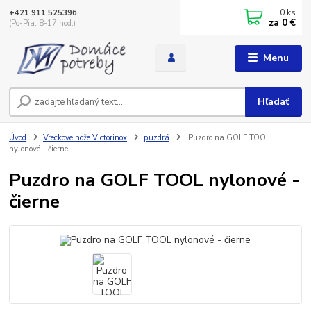
0
ks
+421 911 525396
za
0 €
(Po-Pia, 8-17 hod.)
Menu
Hľadať
Úvod
Vreckové nože Victorinox
puzdrá
Puzdro na GOLF TOOL
nylonové - čierne
Puzdro na GOLF TOOL nylonové -
čierne