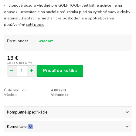
- nylonové puzdro vhodné pre GOLF TOOL- vertikálne uchytenie na
opasok- uzatváranie na suchý zips* záruka platí na výrobné vady a chyby
materiálu /neplatí na mechanické poškodenie a opotrebovanie
používaním/
celý popis
Dostupnosť
Skladom
19 €
15,45 €
bez DPH
Pridať do košíka
Číslo produktu:
4.0822.N
Výrobca:
Victorinox
Kompletné špecifikácie
Komentáre
0