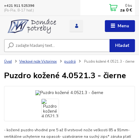
0
ks
+421 911 525396
za
0 €
(Po-Pia, 8-17 hod.)
Menu
Hľadať
Úvod
Vreckové nože Victorinox
puzdrá
Puzdro kožené 4.0521.3 - čierne
Puzdro kožené 4.0521.3 - čierne
- kožené puzdro vhodné pre 5 až 8 vrstvové nože veľkosti 85 a 91mm-
vertikálne uchytenie na opasok- uzatváranie na suchý zips* záruka platí