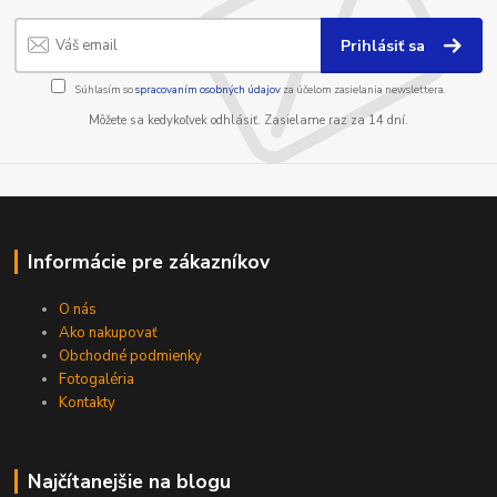
Prihlásiť sa
Súhlasím so
spracovaním osobných údajov
za účelom zasielania newslettera.
Môžete sa kedykoľvek odhlásiť. Zasielame raz za 14 dní.
Informácie pre zákazníkov
O nás
Ako nakupovať
Obchodné podmienky
Fotogaléria
Kontakty
Najčítanejšie na blogu