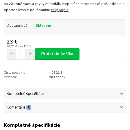
na výrobné vady a chyby materiálu /neplatí na mechanické poškodenie a
opotrebovanie používaním/
celý popis
Dostupnosť
Skladom
23 €
18,70 €
bez DPH
Pridať do košíka
Číslo produktu:
4.0521.3
Výrobca:
Victorinox
Kompletné špecifikácie
Komentáre
0
Kompletné špecifikácie