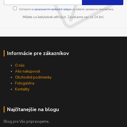
Súhlasím so
spracovaním osobných údajov
za účelom zasielania newslettera.
Môžete sa kedykoľvek odhlásiť. Zasielame raz za 14 dní.
Informácie pre zákazníkov
O nás
Ako nakupovať
Obchodné podmienky
Fotogaléria
Kontakty
Najčítanejšie na blogu
Blog pre Vás pripravujeme...