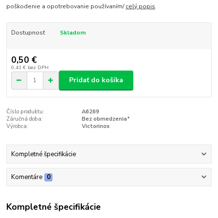
poškodenie a opotrebovanie používaním/
celý popis
Dostupnosť
Skladom
0,50 €
0,41 €
bez DPH
Pridať do košíka
Číslo produktu:
A6269
Záručná doba:
Bez obmedzenia*
Výrobca:
Victorinox
Kompletné špecifikácie
Komentáre
0
Kompletné špecifikácie