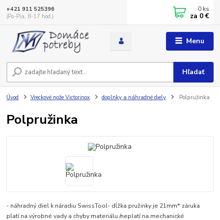
0
ks
+421 911 525396
za
0 €
(Po-Pia, 8-17 hod.)
Menu
Hľadať
Úvod
Vreckové nože Victorinox
doplnky a náhradné diely
Polpružinka
Polpružinka
- náhradný diel k náradiu SwissTool- dĺžka pružinky je 21mm* záruka
platí na výrobné vady a chyby materiálu /neplatí na mechanické