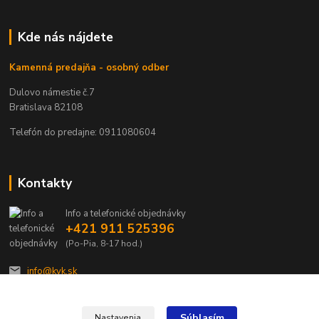
Kde nás nájdete
Kamenná predajňa - osobný odber
Dulovo námestie č.7
Bratislava 82108
Telefón do predajne: 0911080604
Kontakty
Info a telefonické objednávky
+421 911 525396
(Po-Pia, 8-17 hod.)
info@kvk.sk
Súhlasím
Nastavenia