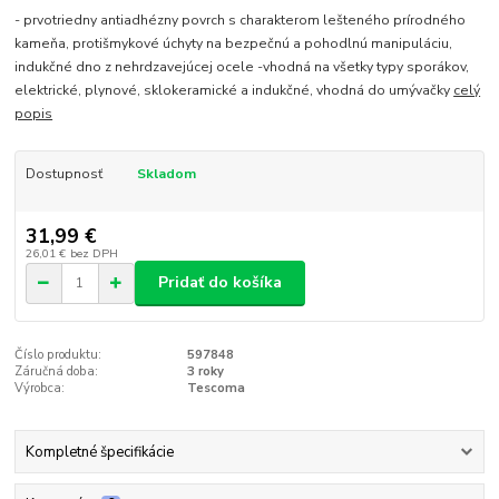
- prvotriedny antiadhézny povrch s charakterom lešteného prírodného
kameňa, protišmykové úchyty na bezpečnú a pohodlnú manipuláciu,
indukčné dno z nehrdzavejúcej ocele -vhodná na všetky typy sporákov,
elektrické, plynové, sklokeramické a indukčné, vhodná do umývačky
celý
popis
Dostupnosť
Skladom
31,99 €
26,01 €
bez DPH
Pridať do košíka
Číslo produktu:
597848
Záručná doba:
3 roky
Výrobca:
Tescoma
Kompletné špecifikácie