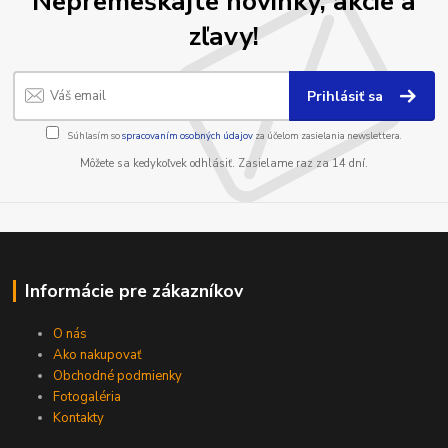
Nepremeškajte novinky, akcie a
zľavy!
Prihlásiť sa
Súhlasím so
spracovaním osobných údajov
za účelom zasielania newslettera.
Môžete sa kedykoľvek odhlásiť. Zasielame raz za 14 dní.
Informácie pre zákazníkov
O nás
Ako nakupovať
Obchodné podmienky
Fotogaléria
Kontakty