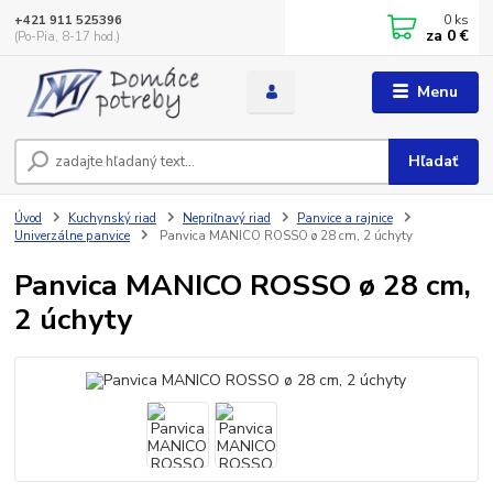
0
ks
+421 911 525396
za
0 €
(Po-Pia, 8-17 hod.)
Menu
Hľadať
Úvod
Kuchynský riad
Nepriľnavý riad
Panvice a rajnice
Univerzálne panvice
Panvica MANICO ROSSO ø 28 cm, 2 úchyty
Panvica MANICO ROSSO ø 28 cm,
2 úchyty