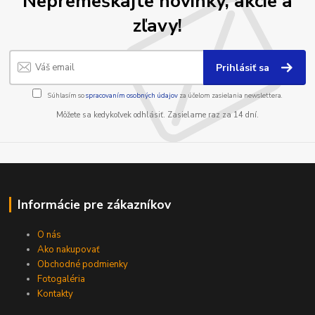
Nepremeškajte novinky, akcie a
zľavy!
Prihlásiť sa
Súhlasím so
spracovaním osobných údajov
za účelom zasielania newslettera.
Môžete sa kedykoľvek odhlásiť. Zasielame raz za 14 dní.
Informácie pre zákazníkov
O nás
Ako nakupovať
Obchodné podmienky
Fotogaléria
Kontakty