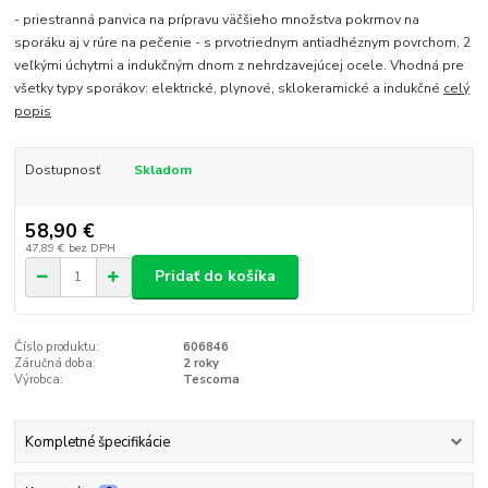
- priestranná panvica na prípravu väčšieho množstva pokrmov na
sporáku aj v rúre na pečenie - s prvotriednym antiadhéznym povrchom, 2
veľkými úchytmi a indukčným dnom z nehrdzavejúcej ocele. Vhodná pre
všetky typy sporákov: elektrické, plynové, sklokeramické a indukčné
celý
popis
Dostupnosť
Skladom
58,90 €
47,89 €
bez DPH
Pridať do košíka
Číslo produktu:
606846
Záručná doba:
2 roky
Výrobca:
Tescoma
Kompletné špecifikácie