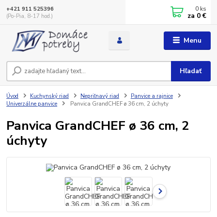
0
ks
+421 911 525396
za
0 €
(Po-Pia, 8-17 hod.)
Menu
Hľadať
Úvod
Kuchynský riad
Nepriľnavý riad
Panvice a rajnice
Univerzálne panvice
Panvica GrandCHEF ø 36 cm, 2 úchyty
Panvica GrandCHEF ø 36 cm, 2
úchyty