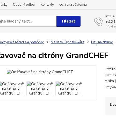
ienky
Osobný odber
Kontakty
Ochrana súkromia
Info a
Hľadať
+421
(Po-Pi
uchynské náradie a pomôcky
Mažiare lisy haluškáre
Lisy na citrusy
avovač na citróny GrandCHEF
- vyni
pomara
miska 
umýva
Dos