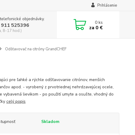
Prihlásenie
 telefonické objednávky.
0
ks
 911 525396
za
0 €
a, 8-17 hod.)
Odšťavovač na citróny GrandCHEF
kajúci pre ľahké a rýchle odšťavovanie citrónov, menších
nčov apod. - vyrobený z prvotriednej nehrdzavejúcej ocele,
je vybavená lievikom - po použití umyte a osušte, vhodný do
čky
celý popis
tupnosť
Skladom