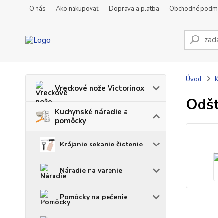
O nás
Ako nakupovať
Doprava a platba
Obchodné podm
Úvod
K
Vreckové nože Victorinox
Odšť
Kuchynské náradie a
pomôcky
Krájanie sekanie čistenie
Náradie na varenie
Pomôcky na pečenie