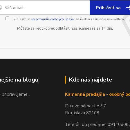
Prihlásiť sa
Súhlasím so
spracovaním osobných údajov
za účelom zasielania newslettera.
Môžete sa kedykoľvek odhlásiť. Zasielame raz za 14 dní.
nejšie na blogu
Kde nás nájdete
 pripravujeme...
Kamenná predajňa - osobný o
Dulovo námestie č.7
Bratislava 82108
Telefón do predajne: 09110806