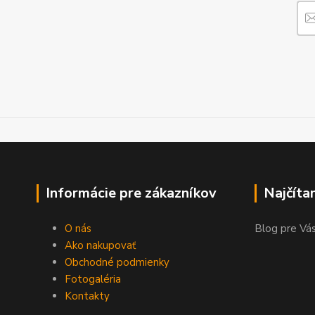
Informácie pre zákazníkov
Najčíta
O nás
Blog pre Vás
Ako nakupovať
Obchodné podmienky
Fotogaléria
Kontakty