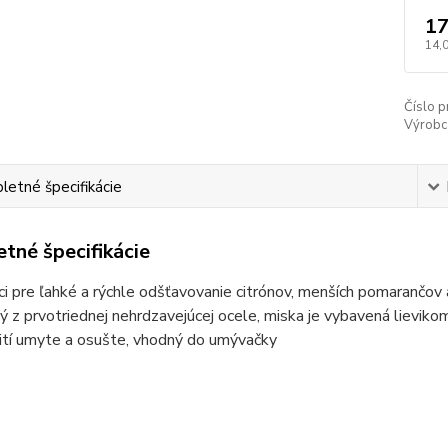
17
14,
Číslo p
Výrobc
etné špecifikácie
tné špecifikácie
úci pre ľahké a rýchle odšťavovanie citrónov, menších pomarančov
ý z prvotriednej nehrdzavejúcej ocele, miska je vybavená lieviko
ití umyte a osušte, vhodný do umývačky