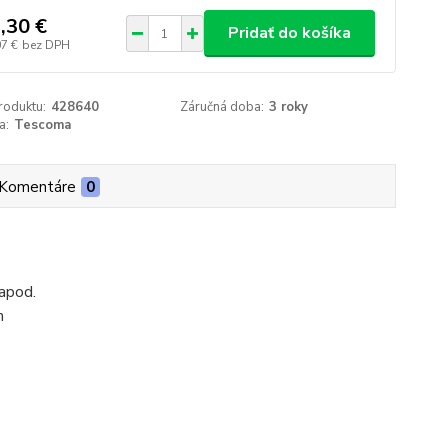
,30 €
Pridať do košíka
07 €
bez DPH
roduktu:
428640
Záručná doba:
3 roky
a:
Tescoma
Komentáre
0
 apod.
m