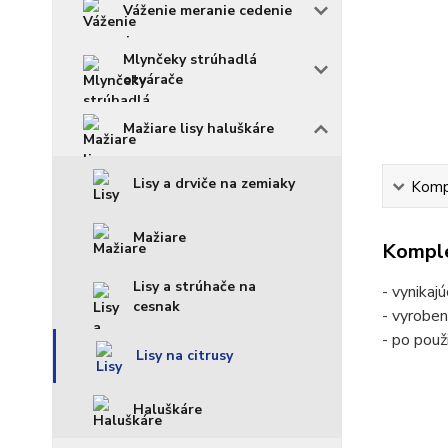
Váženie meranie cedenie
Mlynčeky strúhadlá
otvárače
Mažiare lisy haluškáre
Lisy a drviče na zemiaky
Kompl
Mažiare
Komple
Lisy a strúhače na
- vynikaj
cesnak
- vyroben
- po použ
Lisy na citrusy
Haluškáre