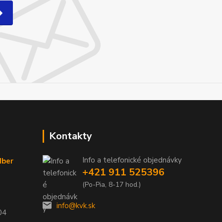
Kontakty
Info a telefonické objednávky
dber
+421 911 525396
(Po-Pia, 8-17 hod.)
info@kvk.sk
04