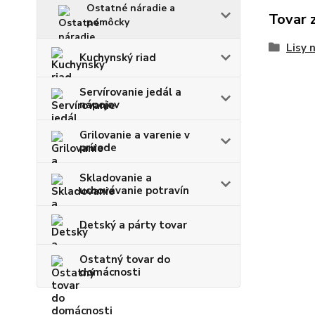
Ostatné náradie a
Tovar 
pomôcky
Lisy 
Kuchynský riad
Servírovanie jedál a
nápojov
Grilovanie a varenie v
prírode
Skladovanie a
uchovávanie potravín
Detský a párty tovar
Ostatný tovar do
domácnosti