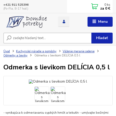
0
ks
+421 911 525396
za
0 €
(Po-Pia, 8-17 hod.)
Menu
Hľadať
Úvod
Kuchynské náradie a pomôcky
Váženie meranie cedenie
Odmerky a lieviky
Odmerka s lievikom DELÍCIA 0,5 l
Odmerka s lievikom DELÍCIA 0,5 l
- vynikajúca k odmeriavaniu sypkých hmôt a tekutín - umývajte bežnými