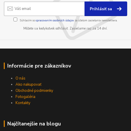
Prihlásiť sa
Súhlasím so
spracovaním osobných údajov
za účelom zasielania newslettera.
Môžete sa kedykoľvek odhlásiť. Zasielame raz za 14 dní.
Informácie pre zákazníkov
O nás
Ako nakupovať
Obchodné podmienky
Fotogaléria
Kontakty
Najčítanejšie na blogu