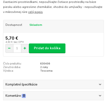
čiastiacimi prostriedkami, nepoužívajte čistiace prostriedky na báze
piesku alebo agresívne chemikálie, vhodná do umývačky - nepoužívajte
v mikrovlnnej rúre
celý popis
Dostupnosť
Skladom
5,70 €
4,63 €
bez DPH
Pridať do košíka
Číslo produktu:
630406
Záručná doba:
2 roky
Výrobca:
Tescoma
Kompletné špecifikácie
Komentáre
0