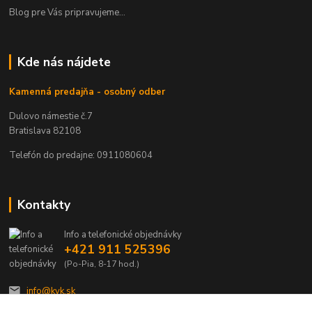
Blog pre Vás pripravujeme...
Kde nás nájdete
Kamenná predajňa - osobný odber
Dulovo námestie č.7
Bratislava 82108
Telefón do predajne: 0911080604
Kontakty
Info a telefonické objednávky
+421 911 525396
(Po-Pia, 8-17 hod.)
info@kvk.sk