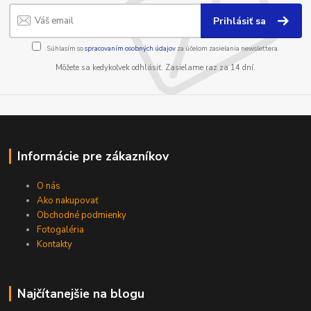
Prihlásiť sa
Súhlasím so
spracovaním osobných údajov
za účelom zasielania newslettera.
Môžete sa kedykoľvek odhlásiť. Zasielame raz za 14 dní.
Informácie pre zákazníkov
O nás
Ako nakupovať
Obchodné podmienky
Fotogaléria
Kontakty
Najčítanejšie na blogu