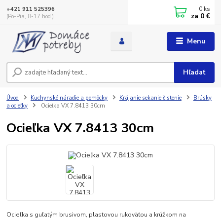
0
ks
+421 911 525396
za
0 €
(Po-Pia, 8-17 hod.)
Menu
Hľadať
Úvod
Kuchynské náradie a pomôcky
Krájanie sekanie čistenie
Brúsky
a ocieľky
Ocieľka VX 7.8413 30cm
Ocieľka VX 7.8413 30cm
Ocieľka s guľatým brusivom, plastovou rukoväťou a krúžkom na