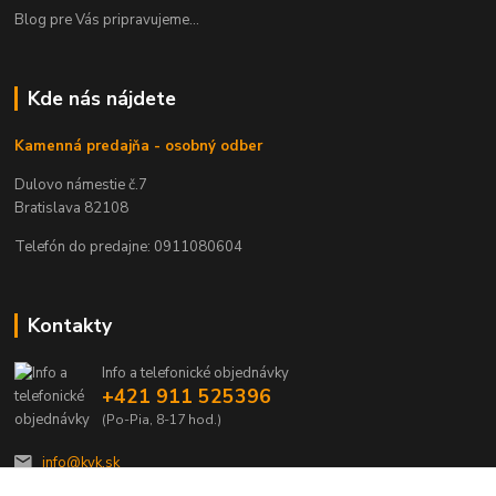
Blog pre Vás pripravujeme...
Kde nás nájdete
Kamenná predajňa - osobný odber
Dulovo námestie č.7
Bratislava 82108
Telefón do predajne: 0911080604
Kontakty
Info a telefonické objednávky
+421 911 525396
(Po-Pia, 8-17 hod.)
info@kvk.sk