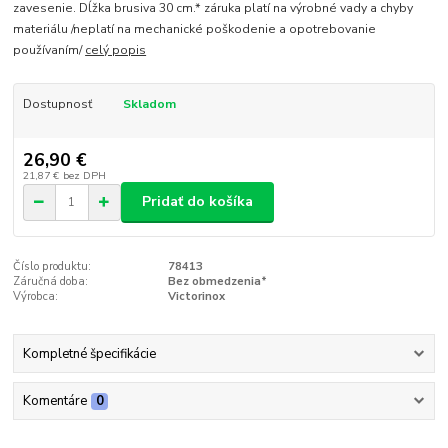
zavesenie. Dĺžka brusiva 30 cm.* záruka platí na výrobné vady a chyby
materiálu /neplatí na mechanické poškodenie a opotrebovanie
používaním/
celý popis
Dostupnosť
Skladom
26,90 €
21,87 €
bez DPH
Pridať do košíka
Číslo produktu:
78413
Záručná doba:
Bez obmedzenia*
Výrobca:
Victorinox
Kompletné špecifikácie
Komentáre
0