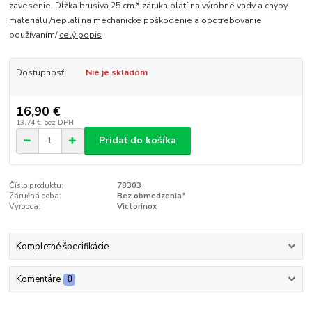
zavesenie. Dĺžka brusiva 25 cm.* záruka platí na výrobné vady a chyby
materiálu /neplatí na mechanické poškodenie a opotrebovanie
používaním/
celý popis
Dostupnosť
Nie je skladom
16,90 €
13,74 €
bez DPH
Pridať do košíka
Číslo produktu:
78303
Záručná doba:
Bez obmedzenia*
Výrobca:
Victorinox
Kompletné špecifikácie
Komentáre
0