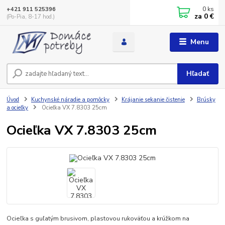
0
ks
+421 911 525396
za
0 €
(Po-Pia, 8-17 hod.)
Menu
Hľadať
Úvod
Kuchynské náradie a pomôcky
Krájanie sekanie čistenie
Brúsky
a ocieľky
Ocieľka VX 7.8303 25cm
Ocieľka VX 7.8303 25cm
Ocieľka s guľatým brusivom, plastovou rukoväťou a krúžkom na