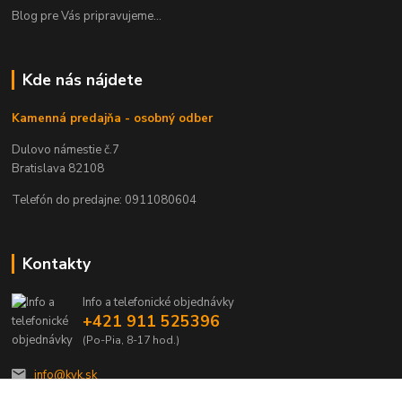
Blog pre Vás pripravujeme...
Kde nás nájdete
Kamenná predajňa - osobný odber
Dulovo námestie č.7
Bratislava 82108
Telefón do predajne: 0911080604
Kontakty
Info a telefonické objednávky
+421 911 525396
(Po-Pia, 8-17 hod.)
info@kvk.sk