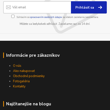
Prihlásiť sa
Súhlasím so
spracovaním osobných údajov
za účelom zasielania newslettera.
Môžete sa kedykoľvek odhlásiť. Zasielame raz za 14 dní.
Informácie pre zákazníkov
O nás
Ako nakupovať
Obchodné podmienky
Fotogaléria
Kontakty
Najčítanejšie na blogu