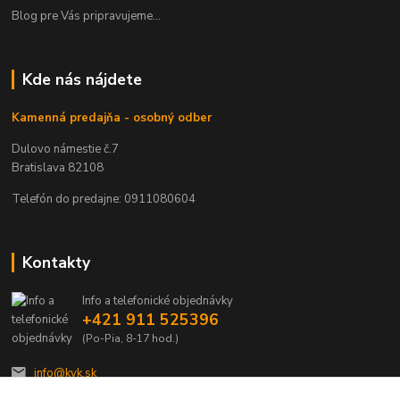
Blog pre Vás pripravujeme...
Kde nás nájdete
Kamenná predajňa - osobný odber
Dulovo námestie č.7
Bratislava 82108
Telefón do predajne: 0911080604
Kontakty
Info a telefonické objednávky
+421 911 525396
(Po-Pia, 8-17 hod.)
info@kvk.sk