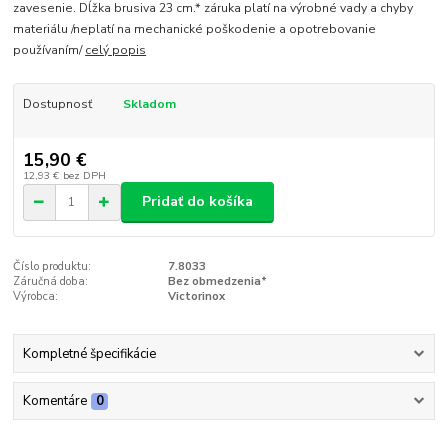
zavesenie. Dĺžka brusiva 23 cm.* záruka platí na výrobné vady a chyby
materiálu /neplatí na mechanické poškodenie a opotrebovanie
používaním/
celý popis
Dostupnosť
Skladom
15,90 €
12,93 €
bez DPH
Pridať do košíka
Číslo produktu:
7.8033
Záručná doba:
Bez obmedzenia*
Výrobca:
Victorinox
Kompletné špecifikácie
Komentáre
0