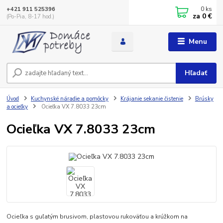
0
ks
+421 911 525396
za
0 €
(Po-Pia, 8-17 hod.)
Menu
Hľadať
Úvod
Kuchynské náradie a pomôcky
Krájanie sekanie čistenie
Brúsky
a ocieľky
Ocieľka VX 7.8033 23cm
Ocieľka VX 7.8033 23cm
Ocieľka s guľatým brusivom, plastovou rukoväťou a krúžkom na