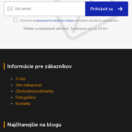
Prihlásiť sa
Súhlasím so
spracovaním osobných údajov
za účelom zasielania newslettera.
Môžete sa kedykoľvek odhlásiť. Zasielame raz za 14 dní.
Informácie pre zákazníkov
O nás
Ako nakupovať
Obchodné podmienky
Fotogaléria
Kontakty
Najčítanejšie na blogu