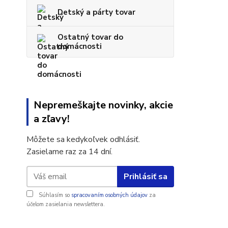
Detský a párty tovar
Ostatný tovar do
domácnosti
Nepremeškajte novinky, akcie
a zľavy!
Môžete sa kedykoľvek odhlásiť.
Zasielame raz za 14 dní.
Prihlásiť sa
Súhlasím so
spracovaním osobných údajov
za
účelom zasielania newslettera.