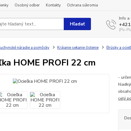
ienky
Osobný odber
Kontakty
Ochrana súkromia
Info a
Hľadať
+421
(Po-Pi
uchynské náradie a pomôcky
Krájanie sekanie čistenie
Brúsky a ocieľ
ľka HOME PROFI 22 cm
- urče
hladký
obsaho
celý p
Dos