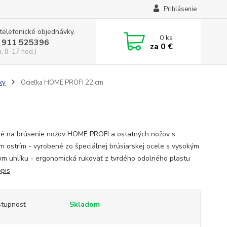
Prihlásenie
 telefonické objednávky.
0
ks
 911 525396
za
0 €
a, 8-17 hod.)
ky
Ocieľka HOME PROFI 22 cm
né na brúsenie nožov HOME PROFI a ostatných nožov s
m ostrím - vyrobené zo špeciálnej brúsiarskej ocele s vysokým
m uhlíku - ergonomická rukoväť z tvrdého odolného plastu
opis
tupnosť
Skladom