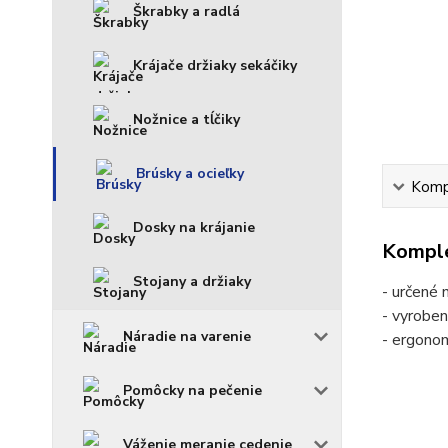
Škrabky a radlá
Krájače držiaky sekáčiky
Nožnice a tĺčiky
Brúsky a ocieľky
Kompl
Dosky na krájanie
Komple
Stojany a držiaky
- určené
- vyroben
Náradie na varenie
- ergonom
Pomôcky na pečenie
Váženie meranie cedenie