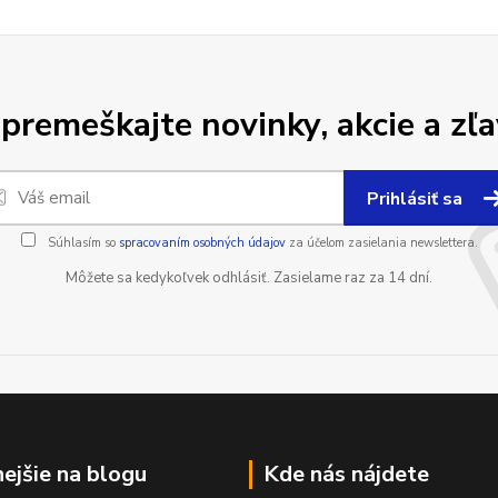
premeškajte novinky, akcie a zľa
Prihlásiť sa
Súhlasím so
spracovaním osobných údajov
za účelom zasielania newslettera.
Môžete sa kedykoľvek odhlásiť. Zasielame raz za 14 dní.
nejšie na blogu
Kde nás nájdete