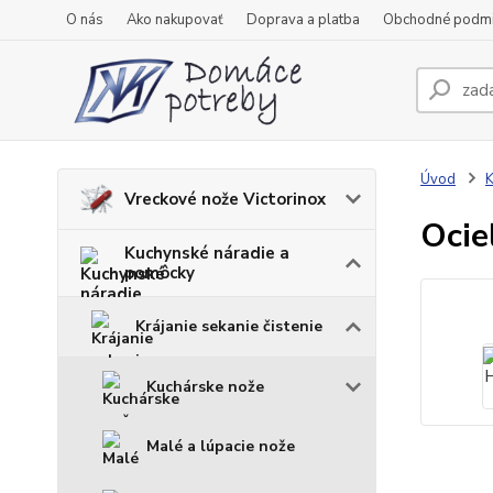
O nás
Ako nakupovať
Doprava a platba
Obchodné podm
Úvod
K
Vreckové nože Victorinox
Ocie
Kuchynské náradie a
pomôcky
Krájanie sekanie čistenie
Kuchárske nože
Malé a lúpacie nože