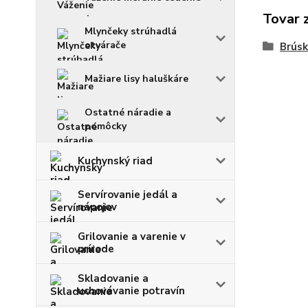
Tovar 
Mlynčeky strúhadlá
otvárače
Brúsk
Mažiare lisy haluškáre
Ostatné náradie a
pomôcky
Kuchynský riad
Servírovanie jedál a
nápojov
Grilovanie a varenie v
prírode
Skladovanie a
uchovávanie potravín