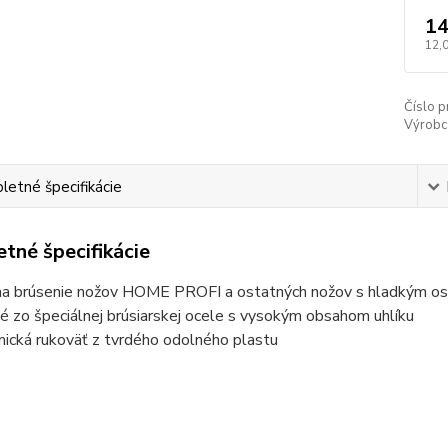
14
12,
Číslo p
Výrobc
etné špecifikácie
tné špecifikácie
 na brúsenie nožov HOME PROFI a ostatných nožov s hladkým os
é zo špeciálnej brúsiarskej ocele s vysokým obsahom uhlíku
ická rukoväť z tvrdého odolného plastu