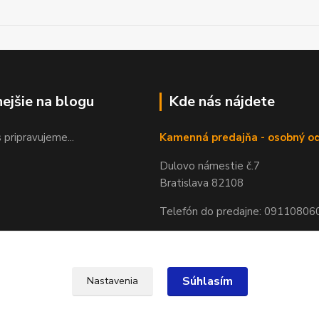
nejšie na blogu
Kde nás nájdete
 pripravujeme...
Kamenná predajňa - osobný o
Dulovo námestie č.7
Bratislava 82108
Telefón do predajne: 09110806
Súhlasím
Nastavenia