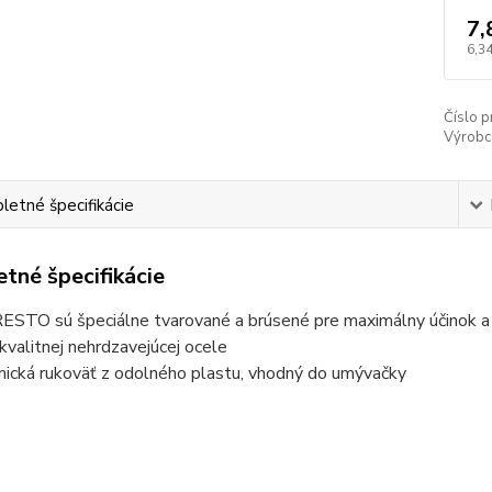
7,
6,34
Číslo p
Výrobc
etné špecifikácie
tné špecifikácie
RESTO sú špeciálne tvarované a brúsené pre maximálny účinok a
 kvalitnej nehrdzavejúcej ocele
mická rukoväť z odolného plastu, vhodný do umývačky