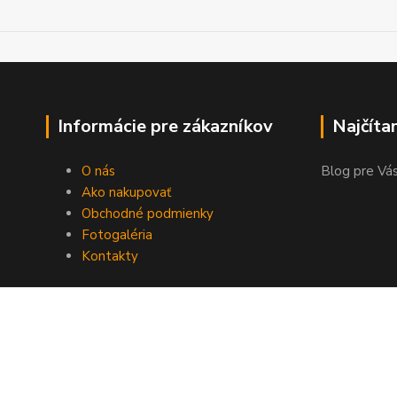
Informácie pre zákazníkov
Najčíta
O nás
Blog pre Vás
Ako nakupovať
Obchodné podmienky
Fotogaléria
Kontakty