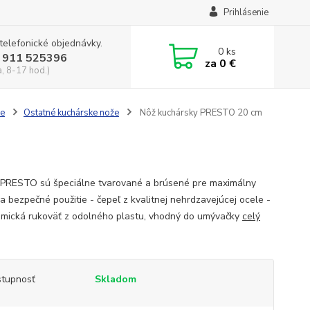
Prihlásenie
 telefonické objednávky.
0
ks
 911 525396
za
0 €
a, 8-17 hod.)
že
Ostatné kuchárske nože
Nôž kuchársky PRESTO 20 cm
 PRESTO sú špeciálne tvarované a brúsené pre maximálny
 a bezpečné použitie - čepeľ z kvalitnej nehrdzavejúcej ocele -
mická rukoväť z odolného plastu, vhodný do umývačky
celý
tupnosť
Skladom