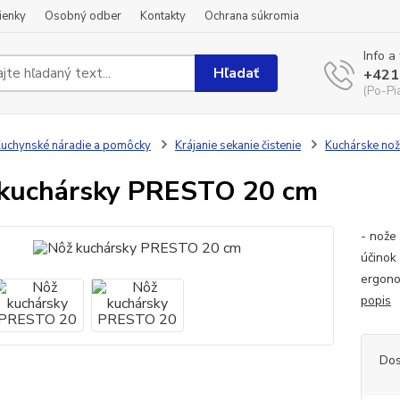
ienky
Osobný odber
Kontakty
Ochrana súkromia
Info a
Hľadať
+421
(Po-Pi
uchynské náradie a pomôcky
Krájanie sekanie čistenie
Kuchárske no
kuchársky PRESTO 20 cm
- nože
účinok
ergono
popis
Dos