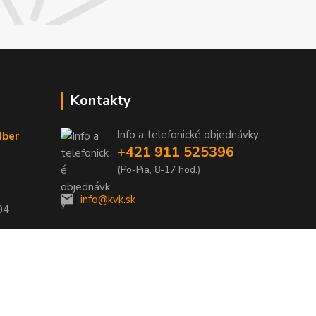
Kontakty
Info a telefonické objednávky
dber
+421 911 525396
(Po-Pia, 8-17 hod.)
info@kvk.sk
04