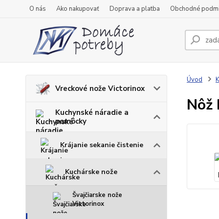
O nás
Ako nakupovať
Doprava a platba
Obchodné podm
Úvod
K
Vreckové nože Victorinox
Nôž 
Kuchynské náradie a
pomôcky
Krájanie sekanie čistenie
Kuchárske nože
Švajčiarske nože
Victorinox