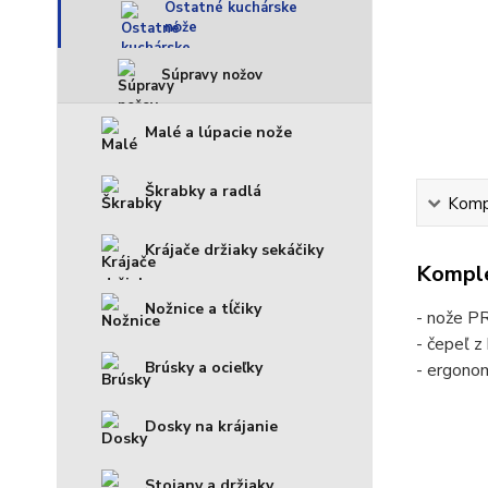
Ostatné kuchárske
nože
Súpravy nožov
Malé a lúpacie nože
Škrabky a radlá
Kompl
Krájače držiaky sekáčiky
Komple
Nožnice a tĺčiky
- nože P
- čepeľ z
Brúsky a ocieľky
- ergono
Dosky na krájanie
Stojany a držiaky