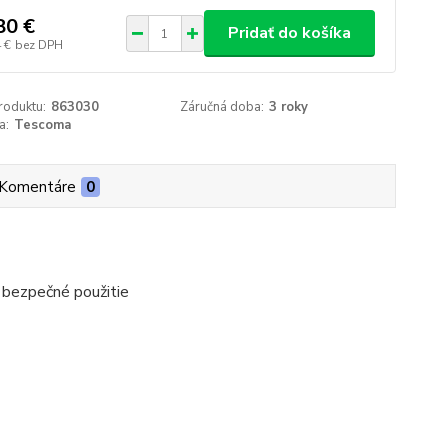
80 €
Pridať do košíka
 €
bez DPH
roduktu:
863030
Záručná doba:
3 roky
a:
Tescoma
Komentáre
0
 bezpečné použitie