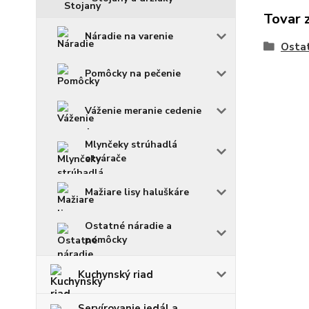
Tovar 
Náradie na varenie
Ostat
Pomôcky na pečenie
Váženie meranie cedenie
Mlynčeky strúhadlá
otvárače
Mažiare lisy haluškáre
Ostatné náradie a
pomôcky
Kuchynský riad
Servírovanie jedál a