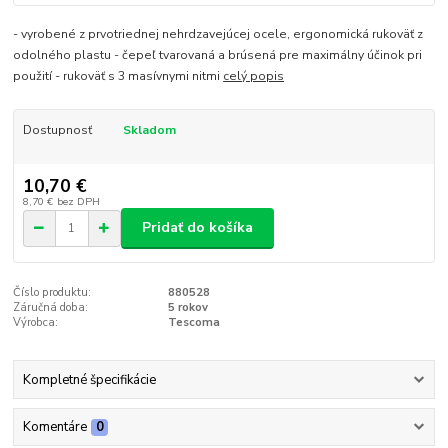
- vyrobené z prvotriednej nehrdzavejúcej ocele, ergonomická rukoväť z
odolného plastu - čepeľ tvarovaná a brúsená pre maximálny účinok pri
použití - rukoväť s 3 masívnymi nitmi
celý popis
Dostupnosť
Skladom
10,70 €
8,70 €
bez DPH
Pridať do košíka
Číslo produktu:
880528
Záručná doba:
5 rokov
Výrobca:
Tescoma
Kompletné špecifikácie
Komentáre
0