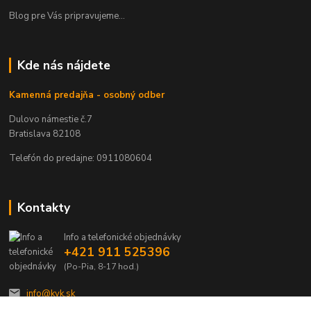
Blog pre Vás pripravujeme...
Kde nás nájdete
Kamenná predajňa - osobný odber
Dulovo námestie č.7
Bratislava 82108
Telefón do predajne: 0911080604
Kontakty
Info a telefonické objednávky
+421 911 525396
(Po-Pia, 8-17 hod.)
info@kvk.sk