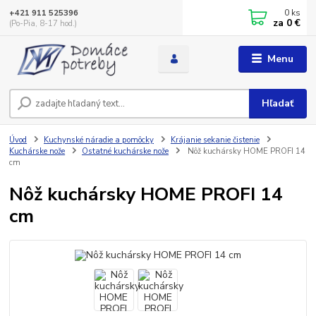
0
ks
+421 911 525396
za
0 €
(Po-Pia, 8-17 hod.)
Menu
Hľadať
Úvod
Kuchynské náradie a pomôcky
Krájanie sekanie čistenie
Kuchárske nože
Ostatné kuchárske nože
Nôž kuchársky HOME PROFI 14
cm
Nôž kuchársky HOME PROFI 14
cm