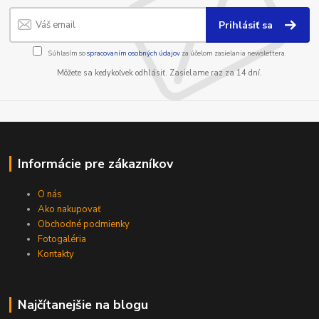
Prihlásiť sa
Súhlasím so
spracovaním osobných údajov
za účelom zasielania newslettera.
Môžete sa kedykoľvek odhlásiť. Zasielame raz za 14 dní.
Informácie pre zákazníkov
O nás
Ako nakupovať
Obchodné podmienky
Fotogaléria
Kontakty
Najčítanejšie na blogu