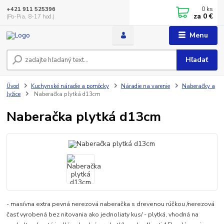
0
ks
+421 911 525396
za
0 €
(Po-Pia, 8-17 hod.)
Menu
Hľadať
Úvod
Kuchynské náradie a pomôcky
Náradie na varenie
Naberačky a
lyžice
Naberačka plytká d13cm
Naberačka plytká d13cm
- masívna extra pevná nerezová naberačka s drevenou rúčkou /nerezová
časť vyrobená bez nitovania ako jednoliaty kus/ - plytká, vhodná na