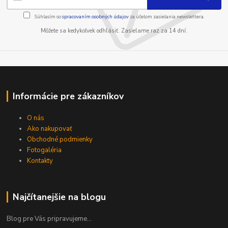
Súhlasím so
spracovaním osobných údajov
za účelom zasielania newslettera.
Môžete sa kedykoľvek odhlásiť. Zasielame raz za 14 dní.
Informácie pre zákazníkov
O nás
Ako nakupovať
Obchodné podmienky
Fotogaléria
Kontakty
Najčítanejšie na blogu
Blog pre Vás pripravujeme...