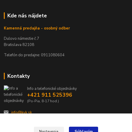
Kde nás nájdete
Kamenná predajňa - osobný odber
Dulovo námestie č.7
Bratislava 82108
Telefón do predajne: 0911080604
Kontakty
Info a telefonické objednávky
+421 911 525396
(Po-Pia, 8-17 hod.)
info@kvk.sk
Súhlasím
Nastavenia