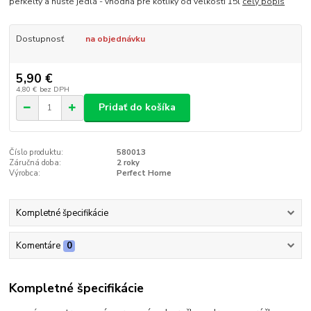
perkelty a husté jedlá - vhodná pre kotlíky od veľkosti 15l
celý popis
Dostupnosť
na objednávku
5,90 €
4,80 €
bez DPH
Pridať do košíka
Číslo produktu:
580013
Záručná doba:
2 roky
Výrobca:
Perfect Home
Kompletné špecifikácie
Komentáre
0
Kompletné špecifikácie