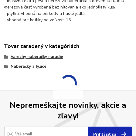
- masívna extra pevná nerezová naberačka s drevenou rúčkou
/nerezová časť vyrobená bez nitovania ako jednoliaty kus/
- plytká, vhodná na perkelty a husté jedlá
- vhodná pre kotlíky od veľkosti 15l
Tovar zaradený v kategóriách
Varechy naberačky náradie
Naberačky a lyžice
Nepremeškajte novinky, akcie a
zľavy!
Prihlásiť sa