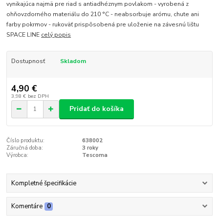
vynikajúca najmä pre riad s antiadhéznym povlakom - vyrobená z
ohňovzdorného materiálu do 210 °C - neabsorbuje arómu, chute ani
farby pokrmov - rukoväť prispôsobená pre uloženie na závesnú lištu
SPACE LINE
celý popis
Dostupnosť
Skladom
4,90 €
3,98 €
bez DPH
Pridať do košíka
Číslo produktu:
638002
Záručná doba:
3 roky
Výrobca:
Tescoma
Kompletné špecifikácie
Komentáre
0