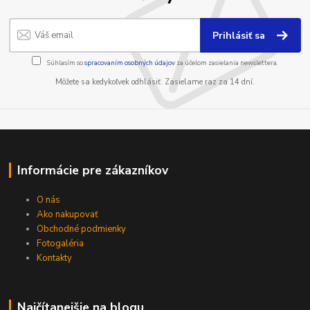
Prihlásiť sa
Súhlasím so
spracovaním osobných údajov
za účelom zasielania newslettera.
Môžete sa kedykoľvek odhlásiť. Zasielame raz za 14 dní.
Informácie pre zákazníkov
O nás
Ako nakupovať
Obchodné podmienky
Fotogaléria
Kontakty
Najčítanejšie na blogu