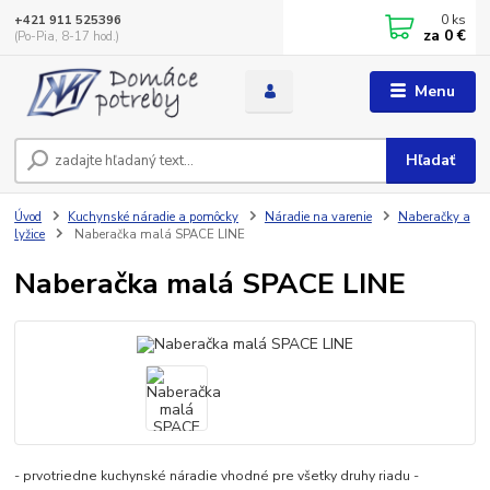
0
ks
+421 911 525396
za
0 €
(Po-Pia, 8-17 hod.)
Menu
Hľadať
Úvod
Kuchynské náradie a pomôcky
Náradie na varenie
Naberačky a
lyžice
Naberačka malá SPACE LINE
Naberačka malá SPACE LINE
- prvotriedne kuchynské náradie vhodné pre všetky druhy riadu -