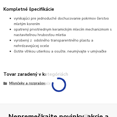
Kompletné špecifikácie
vynikajúci pre jednoduché dochucovanie pokrmov čerstvo
mletým korením
opatrený prvotriednym keramickým mlecím mechanizmom s
nastaviteľnou hrubosťou mletia
vyrobený z odolného transparentného plastu a
nehrdzavejúcej ocele
čistite vlhkou utierkou a osušte, neumývajte v umývačke
Tovar zaradený v kategóriách
Mlynčeky a rozprašovače
Nepremeškajte novinky, akcie a