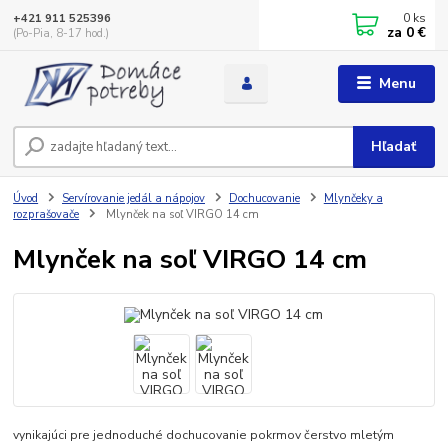
0
ks
+421 911 525396
za
0 €
(Po-Pia, 8-17 hod.)
Menu
Hľadať
Úvod
Servírovanie jedál a nápojov
Dochucovanie
Mlynčeky a
rozprašovače
Mlynček na soľ VIRGO 14 cm
Mlynček na soľ VIRGO 14 cm
vynikajúci pre jednoduché dochucovanie pokrmov čerstvo mletým