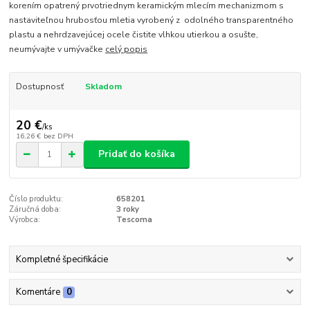
korením opatrený prvotriednym keramickým mlecím mechanizmom s
nastaviteľnou hrubosťou mletia vyrobený z odolného transparentného
plastu a nehrdzavejúcej ocele čistite vlhkou utierkou a osušte,
neumývajte v umývačke
celý popis
Dostupnosť
Skladom
20 €
/
ks
16,26 €
bez DPH
Pridať do košíka
Číslo produktu:
658201
Záručná doba:
3 roky
Výrobca:
Tescoma
Kompletné špecifikácie
Komentáre
0