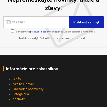
zľavy!
Prihlásiť sa
Súhlasím so
spracovaním osobných údajov
za účelom zasielania newslettera.
Môžete sa kedykoľvek odhlásiť. Zasielame raz za 14 dní.
Informácie pre zákazníkov
O nás
Ako nakupovať
Obchodné podmienky
Fotogaléria
Kontakty