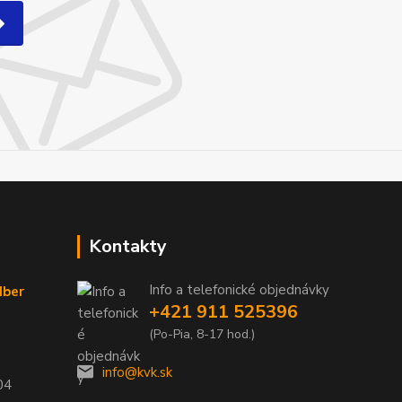
Kontakty
Info a telefonické objednávky
dber
+421 911 525396
(Po-Pia, 8-17 hod.)
info@kvk.sk
04