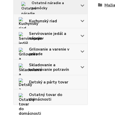
Ostatné náradie a
Mažia
pomôcky
Kuchynský riad
Servírovanie jedál a
nápojov
Grilovanie a varenie v
prírode
Skladovanie a
uchovávanie potravín
Detský a párty tovar
Ostatný tovar do
domácnosti