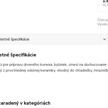
13
10,
Číslo p
Výrobc
etné špecifikácie
tné špecifikácie
úci pre prípravu drveného korenia, byliniek, zmesí na dochucovanie
ý z prvotriednej odolnej keramiky, vhodný do chladničky, mrazni
zaradený v kategóriách