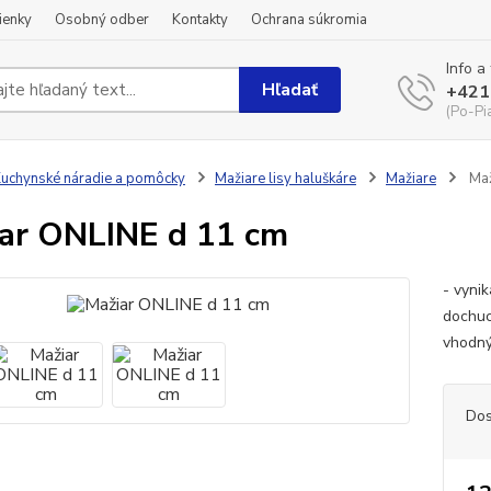
ienky
Osobný odber
Kontakty
Ochrana súkromia
Info a
Hľadať
+421
(Po-Pi
uchynské náradie a pomôcky
Mažiare lisy haluškáre
Mažiare
Maž
ar ONLINE d 11 cm
- vynik
dochuc
vhodný
Dos