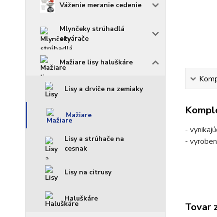
Váženie meranie cedenie
Mlynčeky strúhadlá
otvárače
Mažiare lisy haluškáre
Kompl
Lisy a drviče na zemiaky
Komple
Mažiare
- vynikaj
Lisy a strúhače na
- vyroben
cesnak
Lisy na citrusy
Haluškáre
Tovar 