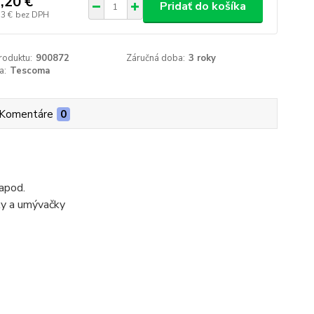
,20 €
Pridať do košíka
73 €
bez DPH
roduktu:
900872
Záručná doba:
3 roky
a:
Tescoma
Komentáre
0
 apod.
čky a umývačky