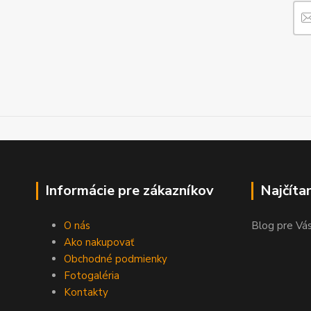
Informácie pre zákazníkov
Najčíta
O nás
Blog pre Vás
Ako nakupovať
Obchodné podmienky
Fotogaléria
Kontakty