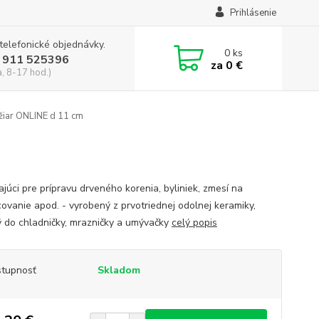
Prihlásenie
 telefonické objednávky.
0
ks
 911 525396
za
0 €
a, 8-17 hod.)
iar ONLINE d 11 cm
ajúci pre prípravu drveného korenia, byliniek, zmesí na
ovanie apod. - vyrobený z prvotriednej odolnej keramiky,
 do chladničky, mrazničky a umývačky
celý popis
tupnosť
Skladom