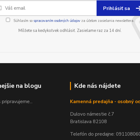
Prihlásiť sa
Súhlasím so
spracovaním osobných údajov
za účelom zasielania newslettera.
Môžete sa kedykoľvek odhlásiť. Zasielame raz za 14 dní.
nejšie na blogu
Kde nás nájdete
 pripravujeme...
Kamenná predajňa - osobný o
Dulovo námestie č.7
Bratislava 82108
Telefón do predajne: 09110806