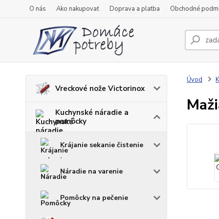
O nás
Ako nakupovať
Doprava a platba
Obchodné podm
Úvod
K
Vreckové nože Victorinox
Maži
Kuchynské náradie a
pomôcky
Krájanie sekanie čistenie
Náradie na varenie
Pomôcky na pečenie