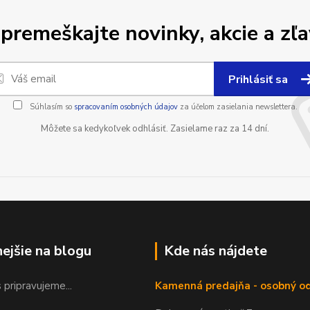
premeškajte novinky, akcie a zľa
Prihlásiť sa
Súhlasím so
spracovaním osobných údajov
za účelom zasielania newslettera.
Môžete sa kedykoľvek odhlásiť. Zasielame raz za 14 dní.
nejšie na blogu
Kde nás nájdete
 pripravujeme...
Kamenná predajňa - osobný o