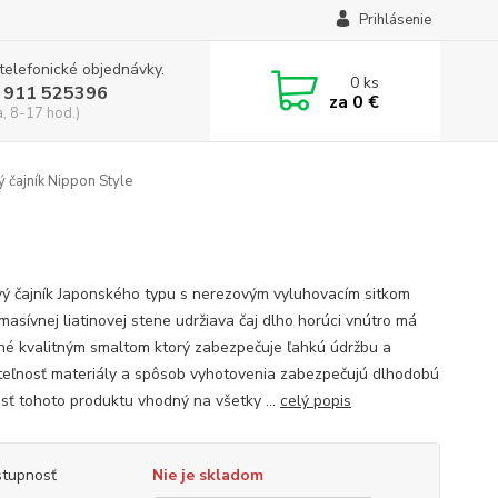
Prihlásenie
 telefonické objednávky.
0
ks
 911 525396
za
0 €
a, 8-17 hod.)
ý čajník Nippon Style
ový čajník Japonského typu s nerezovým vyluhovacím sitkom
masívnej liatinovej stene udržiava čaj dlho horúci vnútro má
né kvalitným smaltom ktorý zabezpečuje ľahkú údržbu a
eľnosť materiály a spôsob vyhotovenia zabezpečujú dlhodobú
osť tohoto produktu vhodný na všetky ...
celý popis
tupnosť
Nie je skladom