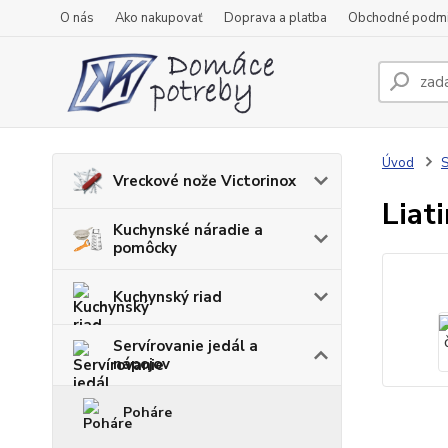
O nás
Ako nakupovať
Doprava a platba
Obchodné podm
Úvod
S
Vreckové nože Victorinox
Liat
Kuchynské náradie a
pomôcky
Kuchynský riad
Servírovanie jedál a
nápojov
Poháre