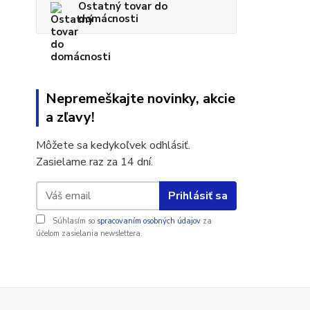
Ostatný tovar do
domácnosti
Nepremeškajte novinky, akcie
a zľavy!
Môžete sa kedykoľvek odhlásiť.
Zasielame raz za 14 dní.
Prihlásiť sa
Súhlasím so
spracovaním osobných údajov
za
účelom zasielania newslettera.