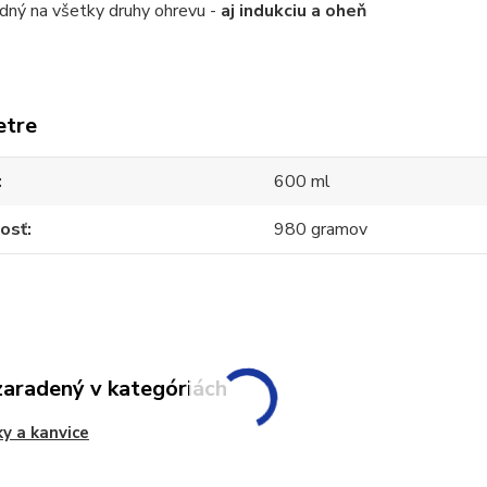
dný na všetky druhy ohrevu -
aj indukciu a oheň
etre
600 ml
osť
980 gramov
zaradený v kategóriách
ky a kanvice