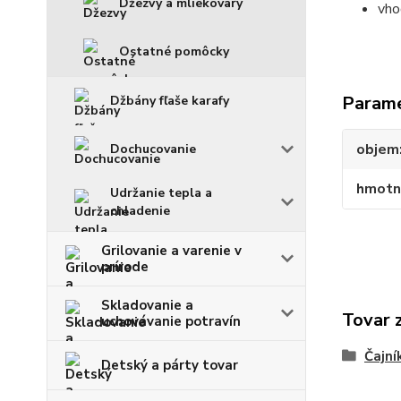
Džezvy a mliekovary
vho
Ostatné pomôcky
Param
Džbány fľaše karafy
objem
Dochucovanie
hmotn
Udržanie tepla a
chladenie
Grilovanie a varenie v
prírode
Skladovanie a
Tovar 
uchovávanie potravín
Čajní
Detský a párty tovar