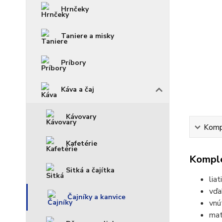
Hrnčeky
Taniere a misky
Príbory
Káva a čaj
Kávovary
Kompl
Kafetérie
Komple
Sitká a čajítka
lia
vďa
Čajníky a kanvice
vnú
mat