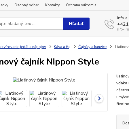
ienky
Osobný odber
Kontakty
Ochrana súkromia
Info a
Hľadať
+421
(Po-Pi
ervírovanie jedál a nápojov
Káva a čaj
Čajníky a kanvice
Liatinov
inový čajník Nippon Style
liatin
vďaka 
ošetre
umývat
životn
Dos