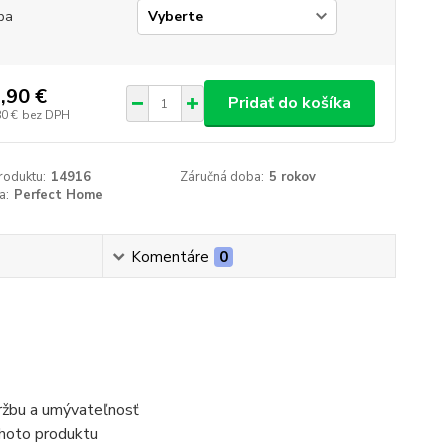
ba
,90 €
Pridať do košíka
80 €
bez DPH
roduktu:
14916
Záručná doba:
5 rokov
a:
Perfect Home
Komentáre
0
ržbu a umývateľnosť
ohoto produktu