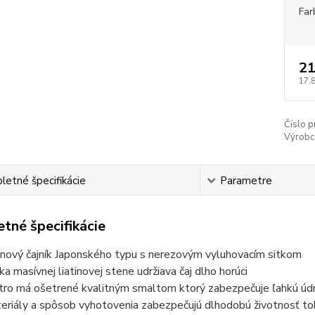
Far
21
17,
Číslo p
Výrobc
etné špecifikácie
Parametre
tné špecifikácie
tinový čajník Japonského typu s nerezovým vyluhovacím sitkom
ka masívnej liatinovej stene udržiava čaj dlho horúci
tro má ošetrené kvalitným smaltom ktorý zabezpečuje ľahkú úd
eriály a spôsob vyhotovenia zabezpečujú dlhodobú životnosť t