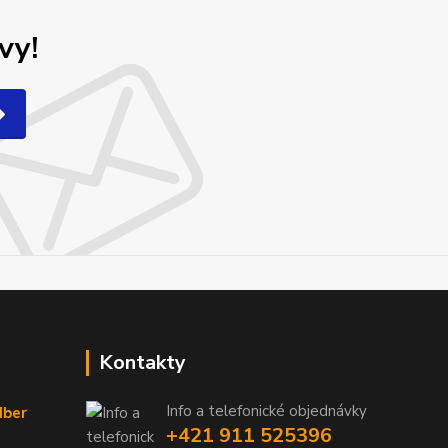
vy!
Kontakty
Info a telefonické objednávky
dber
+421 911 525396