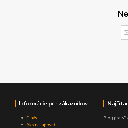
Ne
Informácie pre zákazníkov
Najčíta
O nás
Blog pre Vás
Ako nakupovať