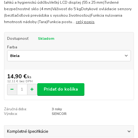
ľahkú a hygienickú údržbuVeľký LCD displej (55 x 25 mm)Tvrdené
bezpečnostné sklo (4 mm)Váživosť do 5 kgDotykové ovládacie senzory
(beztlačidlová prevádzka s vysokou životnosťou)Funkcia nulovania
hmotnosti nádoby (Tara)Funkcia postu...
celý popis
Dostupnosť
Skladom
Farba
14,90 €
/
ks
12,11 €
bez DPH
Pridať do košíka
Záručná doba:
3 roky
Výrobca:
SENCOR
Kompletné špecifikácie