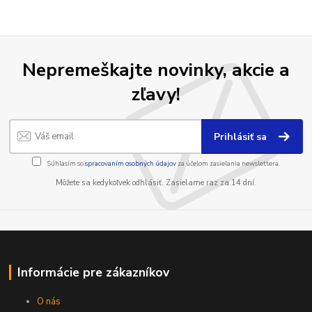
Nepremeškajte novinky, akcie a
zľavy!
Prihlásiť sa
Súhlasím so
spracovaním osobných údajov
za účelom zasielania newslettera.
Môžete sa kedykoľvek odhlásiť. Zasielame raz za 14 dní.
Informácie pre zákazníkov
O nás