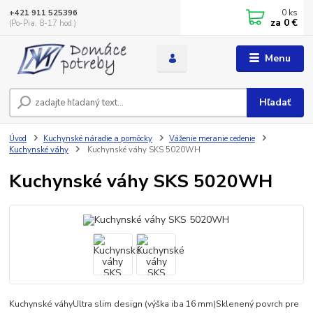
0
ks
+421 911 525396
za
0 €
(Po-Pia, 8-17 hod.)
Menu
Hľadať
Úvod
Kuchynské náradie a pomôcky
Váženie meranie cedenie
Kuchynské váhy
Kuchynské váhy SKS 5020WH
Kuchynské váhy SKS 5020WH
Kuchynské váhyUltra slim design (výška iba 16 mm)Sklenený povrch pre