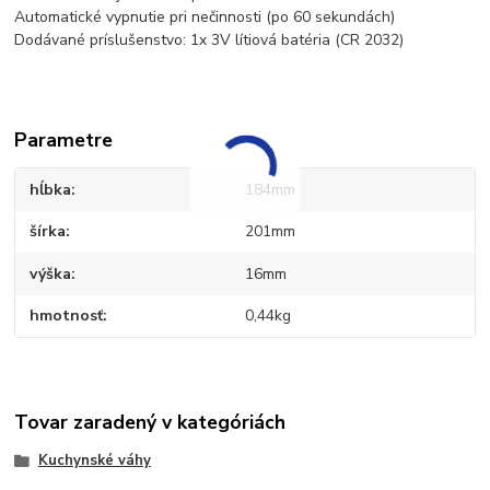
Automatické vypnutie pri nečinnosti (po 60 sekundách)
Dodávané príslušenstvo: 1x 3V lítiová batéria (CR 2032)
Parametre
hĺbka
184mm
šírka
201mm
výška
16mm
hmotnosť
0,44kg
Tovar zaradený v kategóriách
Kuchynské váhy