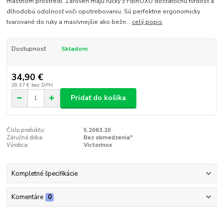
mastnom prostredí. Zároveň majú rúčky z FIBROXU dostatočnú tvrdosť a
dlhodobú odolnosť voči opotrebovaniu. Sú perfektne ergonomicky
tvarované do ruky a masívnejšie ako bežn...
celý popis
Dostupnosť
Skladom
34,90 €
28,37 €
bez DPH
Pridať do košíka
Číslo produktu:
5.2063.20
Záručná doba:
Bez obmedzenia*
Výrobca:
Victorinox
Kompletné špecifikácie
Komentáre
0