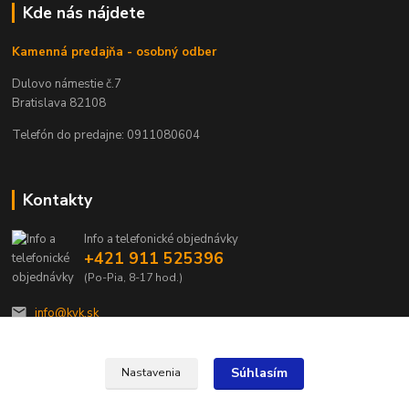
Kde nás nájdete
Kamenná predajňa - osobný odber
Dulovo námestie č.7
Bratislava 82108
Telefón do predajne: 0911080604
Kontakty
Info a telefonické objednávky
+421 911 525396
(Po-Pia, 8-17 hod.)
info@kvk.sk
Súhlasím
Nastavenia