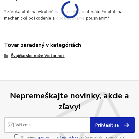
* záruka platí na výrobné vady a chyby materiálu /neplatí na
mechanické poškodenie a opotrebovanie používaním/
Tovar zaradený v kategóriách
Švajčiarske nože Victorinox
Nepremeškajte novinky, akcie a
zľavy!
Prihlásiť sa
Súhlasím so
spracovaním osobných údajov
za účelom zasielania newslettera.