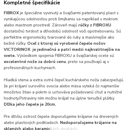
Kompletné špecifikácie
FIBROX
je špeciálne vyvinutý a švajčiarmi patentovaný plast s
vynikajúcou odolnosťou proti šmýkaniu sa napríklad v mokrom
alebo mastnom prostredí. Zároveň majú
rúčky z FIBROXU
dostatočnú tvrdosť a dlhodobú odolnosť voči opotrebovaniu. Sú
perfektne ergonomicky tvarované do ruky a masívnejšie ako
bežné rúčky.
Oceľ z ktorej sú vyrobené čepele nožov
VICTORINOX je jedinečná a patrí medzi najkvalitnejšie na
svete.
Výsledkom spojenia FIBROXU a švajčiarskej ocele sú
excelentné nože za dobrú cenu
, preto sa používajú aj v
profesionálnych kuchyniach.
Hladká stena a extra ostrá čepeľ kuchárskeho noža zabezpečujú,
že pri krájaní surového ovocia alebo mäsa vyteká čo najmenšie
množstvo štiav a pokrm si uchováva požadovanú chuť a nutričné
hodnoty.Potraviny ním možno krájať na úplne tenučké plátky.
Dľžka jeho čepele je 20cm.
Pre dlhšiu ostrosť čepele doporučujeme krájanie na drevených
alebo plastových podkladoch.
Nedoporučujeme krájanie na
sklených alebo keramických doskách.