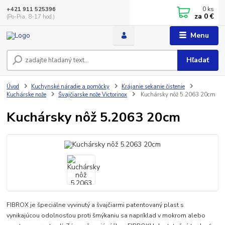
0
ks
+421 911 525396
za
0 €
(Po-Pia, 8-17 hod.)
Menu
Hľadať
Úvod
Kuchynské náradie a pomôcky
Krájanie sekanie čistenie
Kuchárske nože
Švajčiarske nože Victorinox
Kuchársky nôž 5.2063 20cm
Kuchársky nôž 5.2063 20cm
FIBROX je špeciálne vyvinutý a švajčiarmi patentovaný plast s
vynikajúcou odolnosťou proti šmýkaniu sa napríklad v mokrom alebo