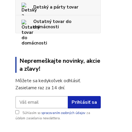
Detský a párty tovar
Ostatný tovar do
domácnosti
Nepremeškajte novinky, akcie
a zľavy!
Môžete sa kedykoľvek odhlásiť.
Zasielame raz za 14 dní.
Prihlásiť sa
Súhlasím so
spracovaním osobných údajov
za
účelom zasielania newslettera.