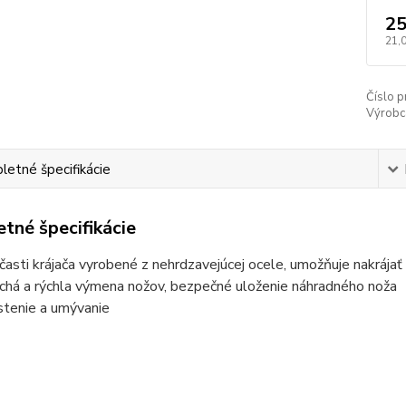
25
21,
Číslo p
Výrobc
etné špecifikácie
tné špecifikácie
časti krájača vyrobené z nehrdzavejúcej ocele, umožňuje nakrájať
chá a rýchla výmena nožov, bezpečné uloženie náhradného noža
istenie a umývanie