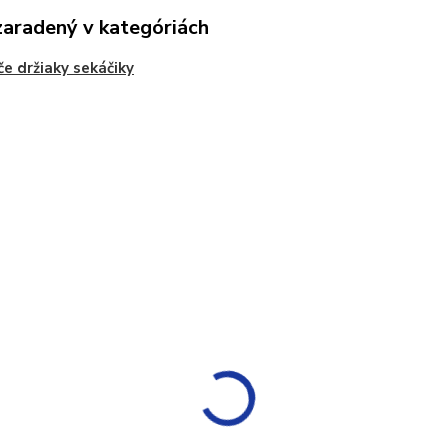
zaradený v kategóriách
če držiaky sekáčiky