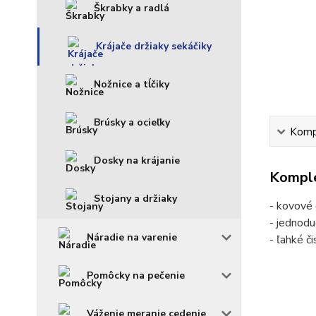
Škrabky a radlá
Krájače držiaky sekáčiky
Nožnice a tĺčiky
Brúsky a ocieľky
Kompl
Dosky na krájanie
Komple
Stojany a držiaky
- kovové 
- jednodu
Náradie na varenie
- ľahké č
Pomôcky na pečenie
Váženie meranie cedenie