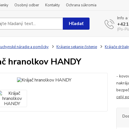
ienky
Osobný odber
Kontakty
Ochrana súkromia
Info a
Hľadať
+421
(Po-Pi
uchynské náradie a pomôcky
Krájanie sekanie čistenie
Krájače držiak
ač hranolkov HANDY
- kovo
nakráj
bezpeč
celý p
Dos