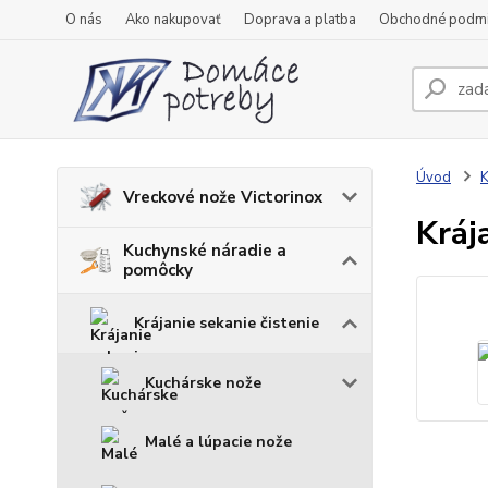
O nás
Ako nakupovať
Doprava a platba
Obchodné podm
Úvod
K
Vreckové nože Victorinox
Kráj
Kuchynské náradie a
pomôcky
Krájanie sekanie čistenie
Kuchárske nože
Malé a lúpacie nože