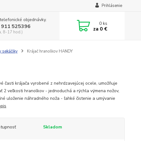
Prihlásenie
 telefonické objednávky.
0
ks
 911 525396
za
0 €
a, 8-17 hod.)
y sekáčiky
Krájač hranolkov HANDY
vé časti krájača vyrobené z nehrdzavejúcej ocele, umožňuje
ať 2 veľkosti hranolkov - jednoduchá a rýchla výmena nožov,
né uloženie náhradného noža - ľahké čistenie a umývanie
opis
tupnosť
Skladom