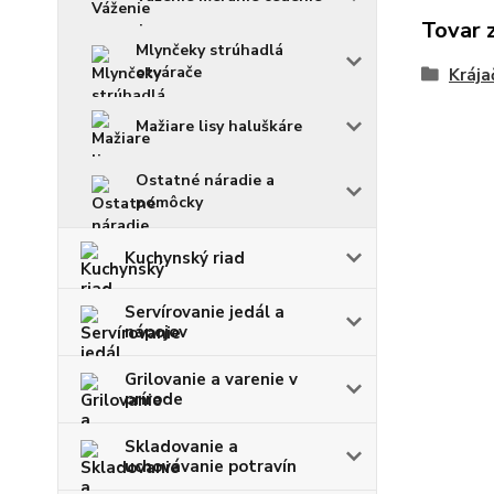
Tovar 
Mlynčeky strúhadlá
otvárače
Krája
Mažiare lisy haluškáre
Ostatné náradie a
pomôcky
Kuchynský riad
Servírovanie jedál a
nápojov
Grilovanie a varenie v
prírode
Skladovanie a
uchovávanie potravín