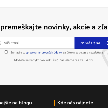
premeškajte novinky, akcie a zľa
Prihlásiť sa
Súhlasím so
spracovaním osobných údajov
za účelom zasielania newslettera.
Môžete sa kedykoľvek odhlásiť. Zasielame raz za 14 dní.
nejšie na blogu
Kde nás nájdete