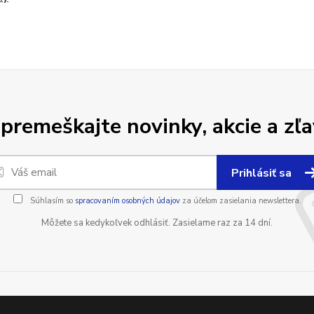
premeškajte novinky, akcie a zľa
Prihlásiť sa
Súhlasím so
spracovaním osobných údajov
za účelom zasielania newslettera.
Môžete sa kedykoľvek odhlásiť. Zasielame raz za 14 dní.