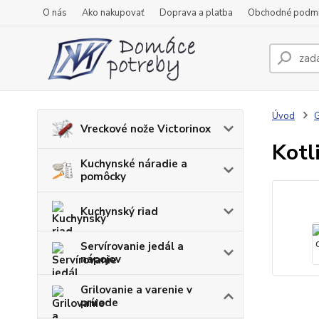
O nás
Ako nakupovať
Doprava a platba
Obchodné podm
Úvod
G
Vreckové nože Victorinox
Kotl
Kuchynské náradie a
pomôcky
Kuchynský riad
Servírovanie jedál a
nápojov
Grilovanie a varenie v
prírode