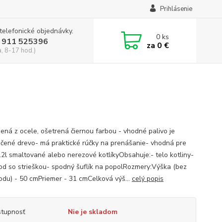
Prihlásenie
 telefonické objednávky.
0
ks
 911 525396
za
0 €
a, 8-17 hod.)
bená z ocele, ošetrená čiernou farbou - vhodné palivo je
čené drevo- má praktické rúčky na prenášanie- vhodná pre
12l smaltované alebo nerezové kotlíkyObsahuje:- telo kotliny-
d so strieškou- spodný šuflík na popolRozmery:Výška (bez
du) - 50 cmPriemer - 31 cmCelková výš...
celý popis
tupnosť
Nie je skladom