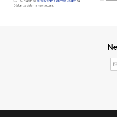
Súhlasím so
spracovaním osobných údajov
za
účelom zasielania newslettera.
Ne