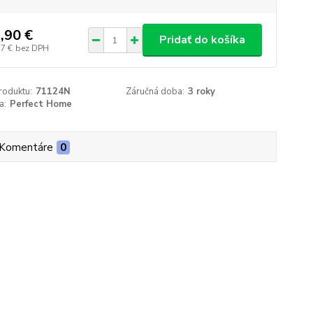
,90 €
Pridať do košíka
57 €
bez DPH
roduktu:
71124N
Záručná doba:
3 roky
a:
Perfect Home
Komentáre
0