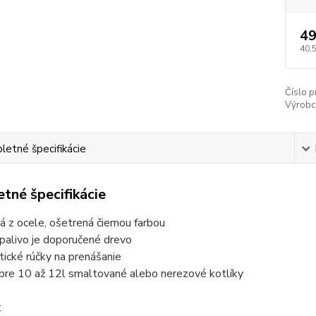
49
40,
Číslo p
Výrobc
etné špecifikácie
tné špecifikácie
á z ocele, ošetrená čiernou farbou
palivo je doporučené drevo
tické rúčky na prenášanie
 pre 10 až 12l smaltované alebo nerezové kotlíky
: