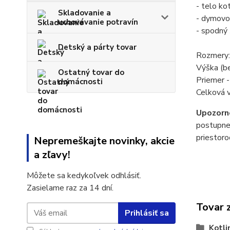
- telo kot
Skladovanie a
- dymovo
uchovávanie potravín
- spodný 
Detský a párty tovar
Rozmery:
Výška (b
Ostatný tovar do
Priemer 
domácnosti
Celková 
Upozorn
postupne 
priestoro
Nepremeškajte novinky, akcie
a zľavy!
Môžete sa kedykoľvek odhlásiť.
Zasielame raz za 14 dní.
Tovar 
Prihlásiť sa
Kotli