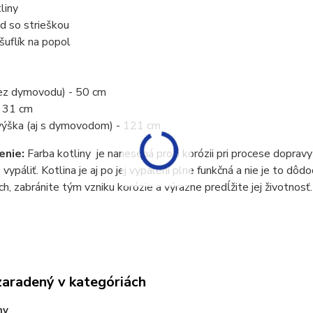
liny
d so strieškou
šuflík na popol
ez dymovodu) - 50 cm
- 31 cm
výška (aj s dymovodom) - 121 cm
enie:
Farba kotliny je nanesená proti korózii pri procese dopravy
vypáliť. Kotlina je aj po jej vypálení plne funkčná a nie je to dô
ch, zabránite tým vzniku korózie a výrazne predĺžite jej životnosť.
zaradený v kategóriách
ny