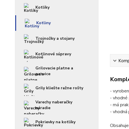
Kotlíky
Kotliny
Trojnožky a stojany
Kotlinové súpravy
Kompl
Grilovacie platne a
panvice
Komple
Grily kliešte ražne rošty
- vyroben
- vhodné 
Varechy naberačky
- má prak
náradie
- vhodná
Pokrievky na kotlíky
Obsahuje