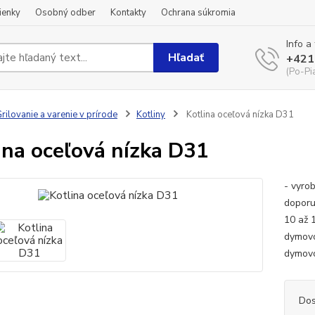
ienky
Osobný odber
Kontakty
Ochrana súkromia
Info a
Hľadať
+421
(Po-Pi
rilovanie a varenie v prírode
Kotliny
Kotlina oceľová nízka D31
ina oceľová nízka D31
- vyro
doporu
10 až 
dymovo
dymovo
Dos