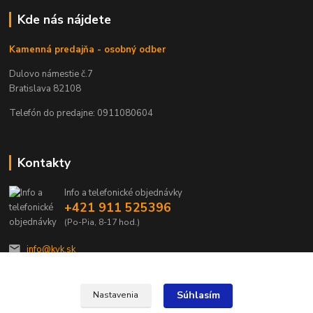
Kde nás nájdete
Kamenná predajňa - osobný odber
Dulovo námestie č.7
Bratislava 82108
Telefón do predajne: 0911080604
Kontakty
Info a telefonické objednávky
+421 911 525396
(Po-Pia, 8-17 hod.)
info@kvk.sk
Súhlasím
Nastavenia