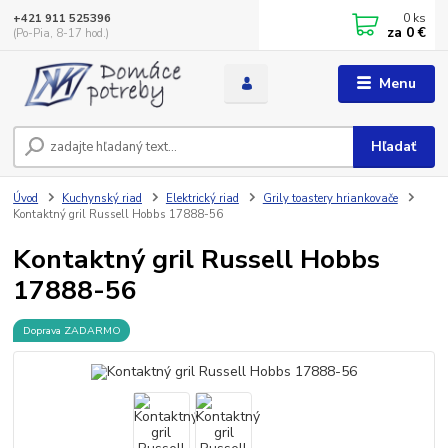
0
ks
+421 911 525396
za
0 €
(Po-Pia, 8-17 hod.)
Menu
Hľadať
Úvod
Kuchynský riad
Elektrický riad
Grily toastery hriankovače
Kontaktný gril Russell Hobbs 17888-56
Kontaktný gril Russell Hobbs
17888-56
Doprava ZADARMO