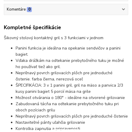
Komentáre
0
Kompletné špecifikácie
Šikovný stolový kontaktný gril s 3 funkciami v jednom
Panini funkcia je ideálna na opekanie sendvičov a panini
bagiet.
Vďaka drážkám na odtekanie prebytočného tuku je možné
ho používať tiež ako gril.
Nepriľnavý povrch grilovacích plôch pre jednoduché
čistenie. farba čierna, nerezová oceľ
ŠPECIFIKÁCIA: 3 v 1 panini gril, gril na mäso a panvica 2/3
kusy panini bagiet 5 porcií mäsa na grile
Možnosť otvárania o 180° - ideálne na otvorené grilovanie
Zabudovaná tácňa na odtekanie prebytočného tuku pri
oboch pozíciach grilu
Nepriľnavý povrch grilovacích plôch pre jednoduché čistenie
Nastaviteľné pánty uľahčia grilovanie
Kontrolka zapnutia a pripravenosti