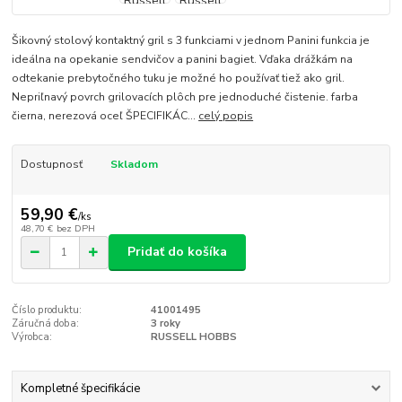
Šikovný stolový kontaktný gril s 3 funkciami v jednom Panini funkcia je
ideálna na opekanie sendvičov a panini bagiet. Vďaka drážkám na
odtekanie prebytočného tuku je možné ho používať tiež ako gril.
Nepriľnavý povrch grilovacích plôch pre jednoduché čistenie. farba
čierna, nerezová oceľ ŠPECIFIKÁC...
celý popis
Dostupnosť
Skladom
59,90 €
/
ks
48,70 €
bez DPH
Pridať do košíka
Číslo produktu:
41001495
Záručná doba:
3 roky
Výrobca:
RUSSELL HOBBS
Kompletné špecifikácie