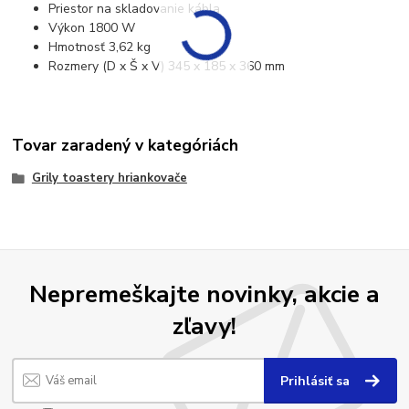
Priestor na skladovanie kábla
Výkon 1800 W
Hmotnosť 3,62 kg
Rozmery (D x Š x V) 345 x 185 x 360 mm
Tovar zaradený v kategóriách
Grily toastery hriankovače
Nepremeškajte novinky, akcie a
zľavy!
Prihlásiť sa