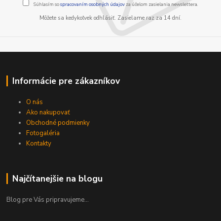
Súhlasím so
spracovaním osobných údajov
za účelom zasielania newslettera.
Môžete sa kedykoľvek odhlásiť. Zasielame raz za 14 dní.
Informácie pre zákazníkov
O nás
Ako nakupovať
Obchodné podmienky
Fotogaléria
Kontakty
Najčítanejšie na blogu
Blog pre Vás pripravujeme...