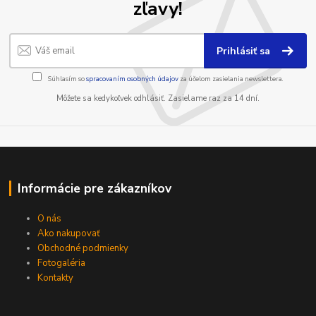
zľavy!
Prihlásiť sa
Súhlasím so
spracovaním osobných údajov
za účelom zasielania newslettera.
Môžete sa kedykoľvek odhlásiť. Zasielame raz za 14 dní.
Informácie pre zákazníkov
O nás
Ako nakupovať
Obchodné podmienky
Fotogaléria
Kontakty