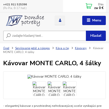
0
ks
+421 911 525396
za
0 €
(Po-Pia, 8-17 hod.)
Menu
Hľadať
Úvod
Servírovanie jedál a nápojov
Káva a čaj
Kávovary
Kávovar
MONTE CARLO, 4 šálky
Kávovar MONTE CARLO, 4 šálky
- elegantný kávovar z prvotriednej nehrdzavejúcej ocele vynikajúci pre