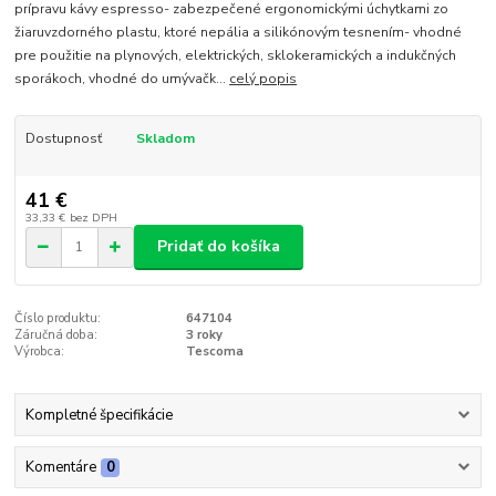
prípravu kávy espresso- zabezpečené ergonomickými úchytkami zo
žiaruvzdorného plastu, ktoré nepália a silikónovým tesnením- vhodné
pre použitie na plynových, elektrických, sklokeramických a indukčných
sporákoch, vhodné do umývačk...
celý popis
Dostupnosť
Skladom
41 €
33,33 €
bez DPH
Pridať do košíka
Číslo produktu:
647104
Záručná doba:
3 roky
Výrobca:
Tescoma
Kompletné špecifikácie
Komentáre
0