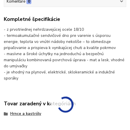
Komentáre
0
Kompletné špecifikácie
- z prvotriednej nehrdzavejúcej ocele 18/10
- termoakumulačné sendvičové dno pre varenie s úsporou
energie, teplota vo vnútri nádoby nekolíše – to obmedzuje
pripaľovanie a prispieva k vynikajúcej chuti a kvalite pokrmov
- masívne a široké úchytky na jednoduchú a bezpečnú
manipuláciu kombinovaná povrchová úprava - mat a lesk, vhodné
do umývačky
- je vhodný na plynové, elektrické, sklokeramické a indukčné
sporáky
Tovar zaradený v kategóriách
Hrnce a kastróly