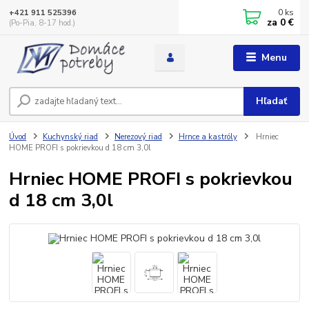
0
ks
+421 911 525396
za
0 €
(Po-Pia, 8-17 hod.)
Menu
Hľadať
Úvod
Kuchynský riad
Nerezový riad
Hrnce a kastróly
Hrniec
HOME PROFI s pokrievkou d 18 cm 3,0l
Hrniec HOME PROFI s pokrievkou
d 18 cm 3,0l