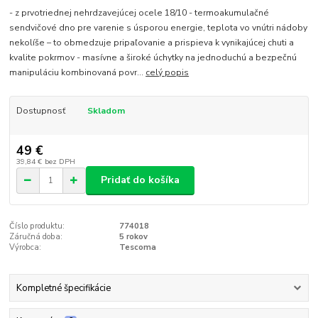
- z prvotriednej nehrdzavejúcej ocele 18/10 - termoakumulačné
sendvičové dno pre varenie s úsporou energie, teplota vo vnútri nádoby
nekolíše – to obmedzuje pripaľovanie a prispieva k vynikajúcej chuti a
kvalite pokrmov - masívne a široké úchytky na jednoduchú a bezpečnú
manipuláciu kombinovaná povr...
celý popis
Dostupnosť
Skladom
49 €
39,84 €
bez DPH
Pridať do košíka
Číslo produktu:
774018
Záručná doba:
5 rokov
Výrobca:
Tescoma
Kompletné špecifikácie