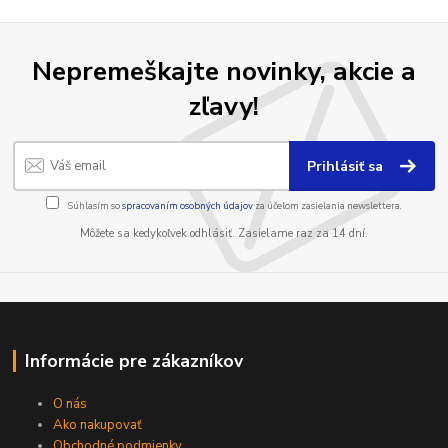
Nepremeškajte novinky, akcie a
zľavy!
Prihlásiť sa
Súhlasím so
spracovaním osobných údajov
za účelom zasielania newslettera.
Môžete sa kedykoľvek odhlásiť. Zasielame raz za 14 dní.
Informácie pre zákazníkov
O nás
Ako nakupovať
Obchodné podmienky