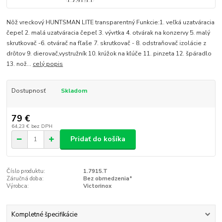
Nôž vreckový HUNTSMAN LITE transparentný Funkcie:1. veľká uzatváracia
čepeľ 2. malá uzatváracia čepeľ 3. vývrtka 4. otvárak na konzervy 5. malý
skrutkovač -6. otvárač na fľaše 7. skrutkovač - 8. odstraňovač izolácie z
drôtov 9. dierovač,vystružník 10. krúžok na kľúče 11. pinzeta 12. špáradlo
13. nož...
celý popis
Dostupnosť
Skladom
79 €
64,23 €
bez DPH
Pridať do košíka
Číslo produktu:
1.7915.T
Záručná doba:
Bez obmedzenia*
Výrobca:
Victorinox
Kompletné špecifikácie