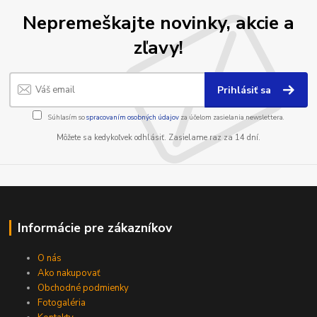
Nepremeškajte novinky, akcie a
zľavy!
Prihlásiť sa
Súhlasím so
spracovaním osobných údajov
za účelom zasielania newslettera.
Môžete sa kedykoľvek odhlásiť. Zasielame raz za 14 dní.
Informácie pre zákazníkov
O nás
Ako nakupovať
Obchodné podmienky
Fotogaléria