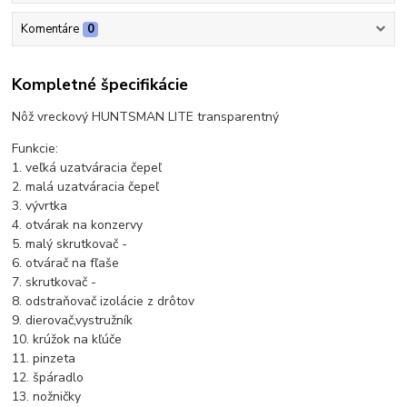
Komentáre
0
Kompletné špecifikácie
Nôž vreckový HUNTSMAN LITE transparentný
Funkcie:
1. veľká uzatváracia čepeľ
2. malá uzatváracia čepeľ
3. vývrtka
4. otvárak na konzervy
5. malý skrutkovač -
6. otvárač na fľaše
7. skrutkovač -
8. odstraňovač izolácie z drôtov
9. dierovač,vystružník
10. krúžok na kľúče
11. pinzeta
12. špáradlo
13. nožničky