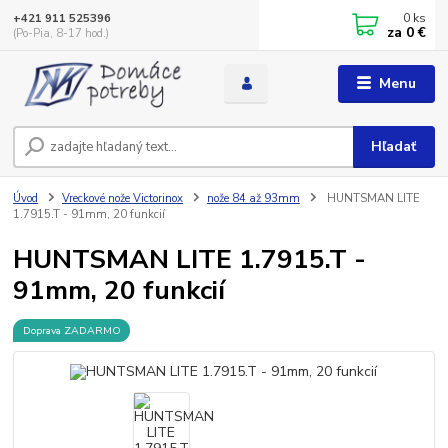
0
ks
+421 911 525396
za
0 €
(Po-Pia, 8-17 hod.)
Menu
Hľadať
Úvod
Vreckové nože Victorinox
nože 84 až 93mm
HUNTSMAN LITE
1.7915.T - 91mm, 20 funkcií
HUNTSMAN LITE 1.7915.T -
91mm, 20 funkcií
Doprava ZADARMO