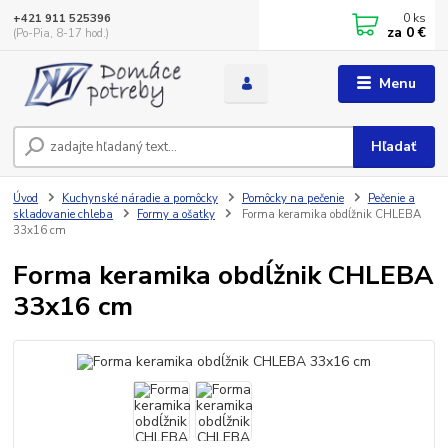
0
ks
+421 911 525396
za
0 €
(Po-Pia, 8-17 hod.)
Menu
Hľadať
Úvod
Kuchynské náradie a pomôcky
Pomôcky na pečenie
Pečenie a
skladovanie chleba
Formy a ošatky
Forma keramika obdĺžnik CHLEBA
33x16 cm
Forma keramika obdĺžnik CHLEBA
33x16 cm