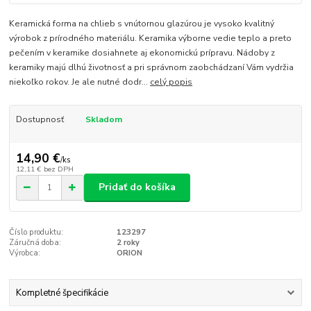
Keramická forma na chlieb s vnútornou glazúrou je vysoko kvalitný
výrobok z prírodného materiálu. Keramika výborne vedie teplo a preto
pečením v keramike dosiahnete aj ekonomickú prípravu. Nádoby z
keramiky majú dlhú životnosť a pri správnom zaobchádzaní Vám vydržia
niekoľko rokov. Je ale nutné dodr...
celý popis
Dostupnosť
Skladom
14,90 €
/
ks
12,11 €
bez DPH
Pridať do košíka
Číslo produktu:
123297
Záručná doba:
2 roky
Výrobca:
ORION
Kompletné špecifikácie