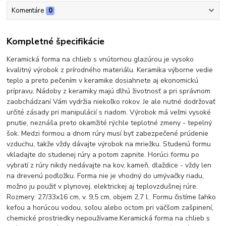
Komentáre
0
Kompletné špecifikácie
Keramická forma na chlieb s vnútornou glazúrou je vysoko
kvalitný výrobok z prírodného materiálu. Keramika výborne vedie
teplo a preto pečením v keramike dosiahnete aj ekonomickú
prípravu. Nádoby z keramiky majú dlhú životnosť a pri správnom
zaobchádzaní Vám vydržia niekoľko rokov. Je ale nutné dodržovať
určité zásady pri manipulácií s riadom. Výrobok má veľmi vysoké
pnutie, neznáša preto okamžité rýchle teplotné zmeny - tepelný
šok. Medzi formou a dnom rúry musí byť zabezpečené prúdenie
vzduchu, takže vždy dávajte výrobok na mriežku. Studenú formu
vkladajte do studenej rúry a potom zapnite. Horúci formu po
vybratí z rúry nikdy nedávajte na kov, kameň, dlaždice - vždy len
na drevenú podložku. Forma nie je vhodný do umývačky riadu,
možno ju použiť v plynovej, elektrickej aj teplovzdušnej rúre.
Rozmery: 27/33x16 cm, v. 9,5 cm, objem 2,7 l.. Formu čistíme ľahko
kefou a horúcou vodou, soľou alebo octom pri väčšom zašpinení,
chemické prostriedky nepoužívame.Keramická forma na chlieb s