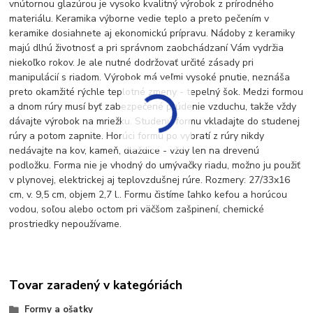
vnútornou glazúrou je vysoko kvalitný výrobok z prírodného
materiálu. Keramika výborne vedie teplo a preto pečením v
keramike dosiahnete aj ekonomickú prípravu. Nádoby z keramiky
majú dlhú životnosť a pri správnom zaobchádzaní Vám vydržia
niekoľko rokov. Je ale nutné dodržovať určité zásady pri
manipulácií s riadom. Výrobok má veľmi vysoké pnutie, neznáša
preto okamžité rýchle teplotné zmeny - tepelný šok. Medzi formou
a dnom rúry musí byť zabezpečené prúdenie vzduchu, takže vždy
dávajte výrobok na mriežku. Studenú formu vkladajte do studenej
rúry a potom zapnite. Horúci formu po vybratí z rúry nikdy
nedávajte na kov, kameň, dlaždice - vždy len na drevenú
podložku. Forma nie je vhodný do umývačky riadu, možno ju použiť
v plynovej, elektrickej aj teplovzdušnej rúre. Rozmery: 27/33x16
cm, v. 9,5 cm, objem 2,7 l.. Formu čistíme ľahko kefou a horúcou
vodou, soľou alebo octom pri väčšom zašpinení, chemické
prostriedky nepoužívame.
Tovar zaradený v kategóriách
Formy a ošatky