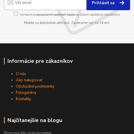
Prihlásiť sa
Súhlasím so
spracovaním osobných údajov
za účelom zasielania newslettera.
Môžete sa kedykoľvek odhlásiť. Zasielame raz za 14 dní.
Informácie pre zákazníkov
O nás
Ako nakupovať
Obchodné podmienky
Fotogaléria
Kontakty
Najčítanejšie na blogu
Blog pre Vás pripravujeme...