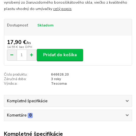
vyrobený zo žiaruvzdorného borosilikátového skla, viečko z kvalitného
plastu vhodný do umývačky
celý popis
Dostupnosť
Skladom
17,90 €
/
ks
14,55 €
bez DPH
Pridať do košíka
Číslo produktu:
646626.20
Záručná doba:
3 roky
Výrobca:
Tescoma
Kompletné špecifikácie
Komentáre
0
Kompletné špecifikácie