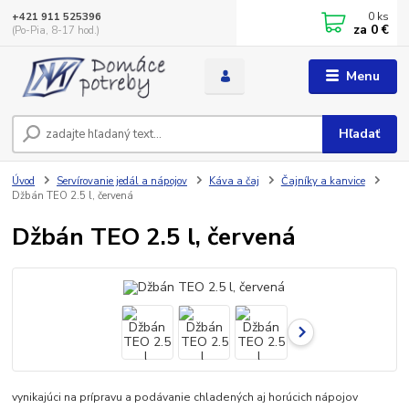
0
ks
+421 911 525396
za
0 €
(Po-Pia, 8-17 hod.)
Menu
Hľadať
Úvod
Servírovanie jedál a nápojov
Káva a čaj
Čajníky a kanvice
Džbán TEO 2.5 l, červená
Džbán TEO 2.5 l, červená
vynikajúci na prípravu a podávanie chladených aj horúcich nápojov