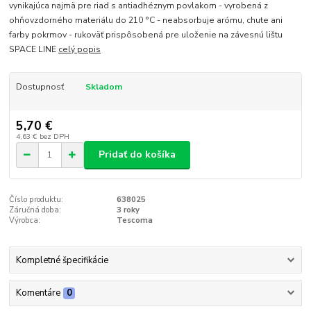
vynikajúca najmä pre riad s antiadhéznym povlakom - vyrobená z
ohňovzdorného materiálu do 210 °C - neabsorbuje arómu, chute ani
farby pokrmov - rukoväť prispôsobená pre uloženie na závesnú lištu
SPACE LINE
celý popis
Dostupnosť
Skladom
5,70 €
4,63 €
bez DPH
Pridať do košíka
Číslo produktu:
638025
Záručná doba:
3 roky
Výrobca:
Tescoma
Kompletné špecifikácie
Komentáre
0