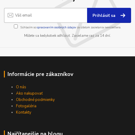
Prihlásiť sa
Súhlasím so
spracovaním osobných údajov
za účelom zasielania newslettera.
Môžete sa kedykoľvek odhlásiť. Zasielame raz za 14 dní.
Informácie pre zákazníkov
O nás
Ako nakupovať
Obchodné podmienky
Fotogaléria
Kontakty
Najčítanejšie na blogu