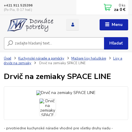
0
ks
+421 911 525396
za
0 €
(Po-Pia, 8-17 hod.)
Menu
Hľadať
Úvod
Kuchynské náradie a pomôcky
Mažiare lisy haluškáre
Lisy a
drviče na zemiaky
Drvič na zemiaky SPACE LINE
Drvič na zemiaky SPACE LINE
- prvotriedne kuchynské náradie vhodné pre všetky druhy riadu -