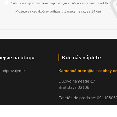
Súhlasím so
spracovaním osobných údajov
za účelom zasielania newslettera.
Môžete sa kedykoľvek odhlásiť. Zasielame raz za 14 dní.
nejšie na blogu
Kde nás nájdete
 pripravujeme...
Kamenná predajňa - osobný o
Dulovo námestie č.7
Bratislava 82108
Telefón do predajne: 09110806