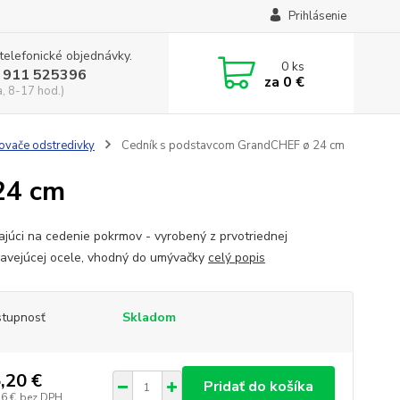
Prihlásenie
 telefonické objednávky.
0
ks
 911 525396
za
0 €
a, 8-17 hod.)
ovače odstredivky
Cedník s podstavcom GrandCHEF ø 24 cm
24 cm
kajúci na cedenie pokrmov - vyrobený z prvotriednej
avejúcej ocele, vhodný do umývačky
celý popis
tupnosť
Skladom
,20 €
Pridať do košíka
36 €
bez DPH