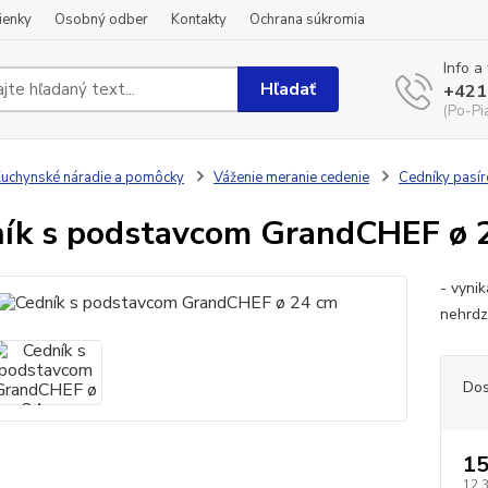
ienky
Osobný odber
Kontakty
Ochrana súkromia
Info a
Hľadať
+421
(Po-Pi
uchynské náradie a pomôcky
Váženie meranie cedenie
Cedníky pasír
ík s podstavcom GrandCHEF ø 
- vyni
nehrdz
Dos
15
12,