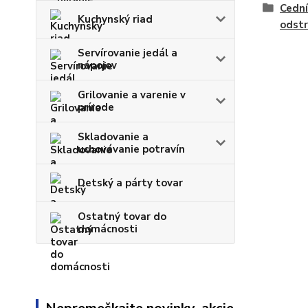
Cední
Kuchynský riad
odstr
Servírovanie jedál a
nápojov
Grilovanie a varenie v
prírode
Skladovanie a
uchovávanie potravín
Detský a párty tovar
Ostatný tovar do
domácnosti