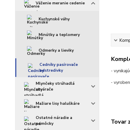
Váženie meranie cedenie
Kuchynské váhy
Minútky a teplomery
Kompl
Odmerky a lieviky
Komple
Cedníky pasírovače
odstredivky
- vynikaj
- vyroben
Mlynčeky strúhadlá
otvárače
Mažiare lisy haluškáre
Ostatné náradie a
Tovar 
pomôcky