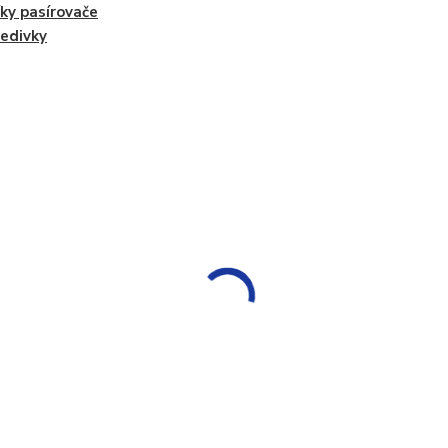
ky pasírovače
edivky