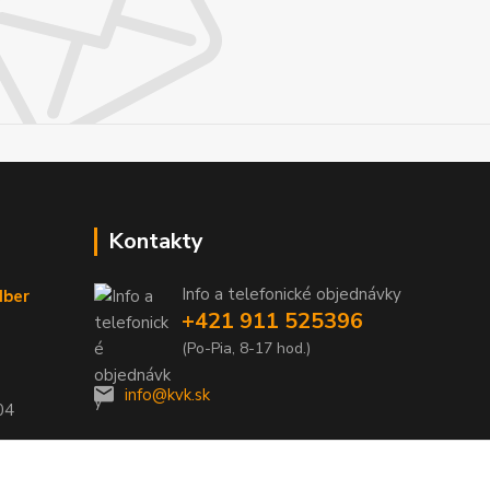
Kontakty
Info a telefonické objednávky
dber
+421 911 525396
(Po-Pia, 8-17 hod.)
info@kvk.sk
04