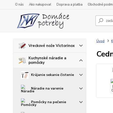
O nás
Ako nakupovať
Doprava a platba
Obchodné podm
Úvod
K
Vreckové nože Victorinox
Cedn
Kuchynské náradie a
pomôcky
Krájanie sekanie čistenie
Náradie na varenie
Pomôcky na pečenie