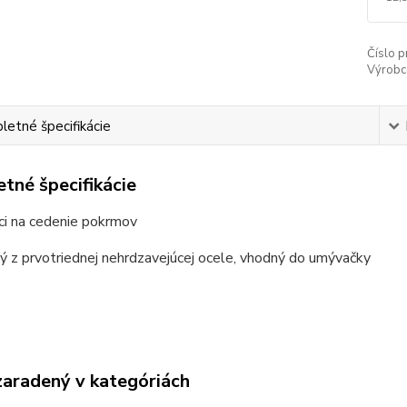
Číslo p
Výrobc
etné špecifikácie
tné špecifikácie
úci na cedenie pokrmov
ý z prvotriednej nehrdzavejúcej ocele, vhodný do umývačky
zaradený v kategóriách