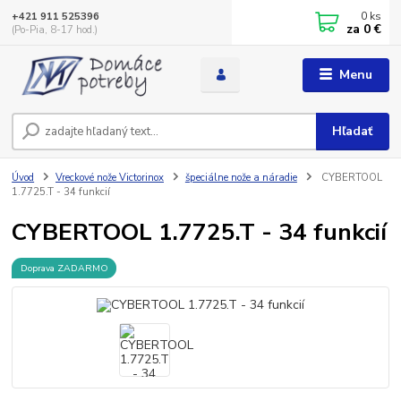
0
ks
+421 911 525396
za
0 €
(Po-Pia, 8-17 hod.)
Menu
Hľadať
Úvod
Vreckové nože Victorinox
špeciálne nože a náradie
CYBERTOOL
1.7725.T - 34 funkcií
CYBERTOOL 1.7725.T - 34 funkcií
Doprava ZADARMO