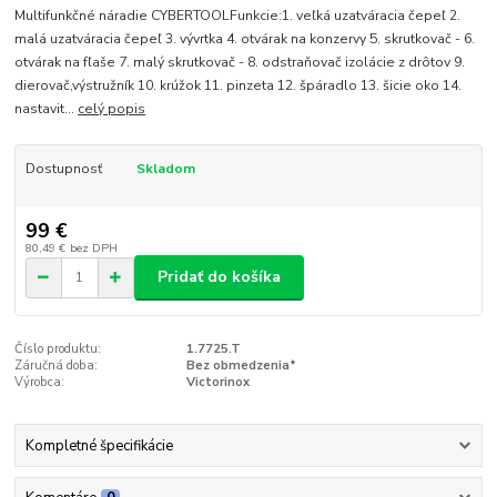
Multifunkčné náradie CYBERTOOLFunkcie:1. veľká uzatváracia čepeľ 2.
malá uzatváracia čepeľ 3. vývrtka 4. otvárak na konzervy 5. skrutkovač - 6.
otvárak na fľaše 7. malý skrutkovač - 8. odstraňovač izolácie z drôtov 9.
dierovač,výstružník 10. krúžok 11. pinzeta 12. špáradlo 13. šicie oko 14.
nastavit...
celý popis
Dostupnosť
Skladom
99 €
80,49 €
bez DPH
Pridať do košíka
Číslo produktu:
1.7725.T
Záručná doba:
Bez obmedzenia*
Výrobca:
Victorinox
Kompletné špecifikácie