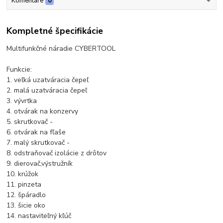
Komentáre
0
Kompletné špecifikácie
Multifunkčné náradie CYBERTOOL
Funkcie:
1. veľká uzatváracia čepeľ
2. malá uzatváracia čepeľ
3. vývrtka
4. otvárak na konzervy
5. skrutkovač -
6. otvárak na fľaše
7. malý skrutkovač -
8. odstraňovač izolácie z drôtov
9. dierovač,výstružník
10. krúžok
11. pinzeta
12. špáradlo
13. šicie oko
14. nastaviteľný kľúč