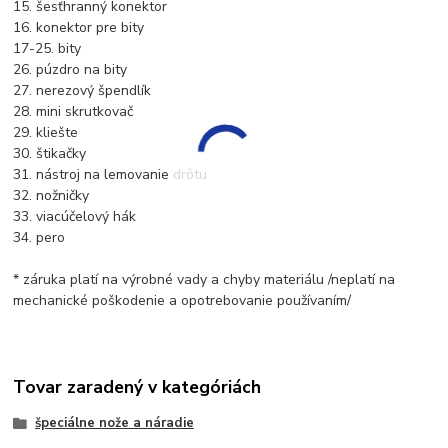
15. šesťhranný konektor
16. konektor pre bity
17-25. bity
26. púzdro na bity
27. nerezový špendlík
28. mini skrutkovač
29. kliešte
30. štikačky
31. nástroj na lemovanie drôtu
32. nožničky
33. viacúčelový hák
34. pero
* záruka platí na výrobné vady a chyby materiálu /neplatí na
mechanické poškodenie a opotrebovanie používaním/
Tovar zaradený v kategóriách
špeciálne nože a náradie