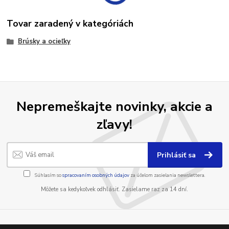
Tovar zaradený v kategóriách
Brúsky a ocieľky
Nepremeškajte novinky, akcie a
zľavy!
Prihlásiť sa
Súhlasím so
spracovaním osobných údajov
za účelom zasielania newslettera.
Môžete sa kedykoľvek odhlásiť. Zasielame raz za 14 dní.