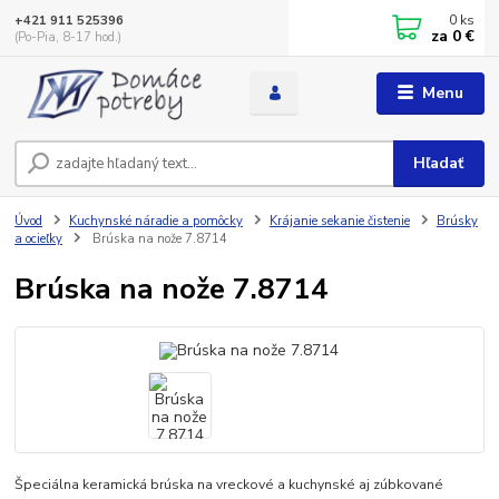
0
ks
+421 911 525396
za
0 €
(Po-Pia, 8-17 hod.)
Menu
Hľadať
Úvod
Kuchynské náradie a pomôcky
Krájanie sekanie čistenie
Brúsky
a ocieľky
Brúska na nože 7.8714
Brúska na nože 7.8714
Špeciálna keramická brúska na vreckové a kuchynské aj zúbkované