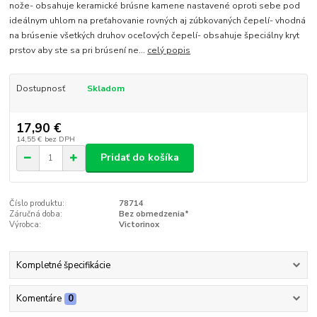
nože- obsahuje keramické brúsne kamene nastavené oproti sebe pod
ideálnym uhlom na preťahovanie rovných aj zúbkovaných čepelí- vhodná
na brúsenie všetkých druhov oceľových čepelí- obsahuje špeciálny kryt
prstov aby ste sa pri brúsení ne...
celý popis
Dostupnosť
Skladom
17,90 €
14,55 €
bez DPH
Pridať do košíka
Číslo produktu:
78714
Záručná doba:
Bez obmedzenia*
Výrobca:
Victorinox
Kompletné špecifikácie
Komentáre
0