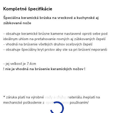
Kompletné špecifikácie
Špeciálna keramická brúska na vreckové a kuchynské aj
zúbkované nože
- obsahuje keramické brúsne kamene nastavené oproti sebe pod
ideálnym uhlom na preťahovanie rovných aj zúbkovaných čepelí
- vhodná na brúsenie všetkých druhov oceľových čepelí
- obsahuje špeciálny kryt prstov aby ste sa pri brúsení neporanili
- jej veľkosť je 7,4cm
! nie je vhodná na brúsenie keramických nožov !
*
záruka platí na výrobné vady a chyby materiálu /neplatí na
mechanické poškodenie a opotrebovanie používaním/