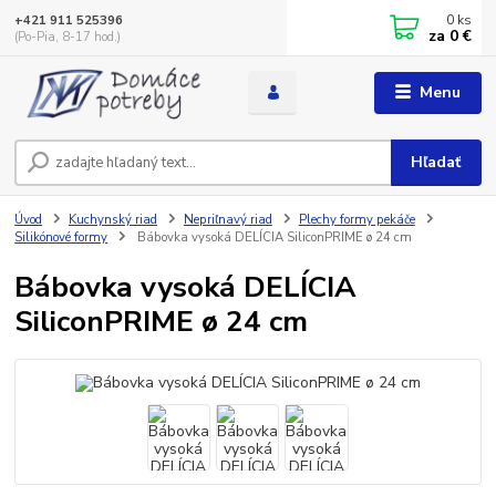
0
ks
+421 911 525396
za
0 €
(Po-Pia, 8-17 hod.)
Menu
Hľadať
Úvod
Kuchynský riad
Nepriľnavý riad
Plechy formy pekáče
Silikónové formy
Bábovka vysoká DELÍCIA SiliconPRIME ø 24 cm
Bábovka vysoká DELÍCIA
SiliconPRIME ø 24 cm