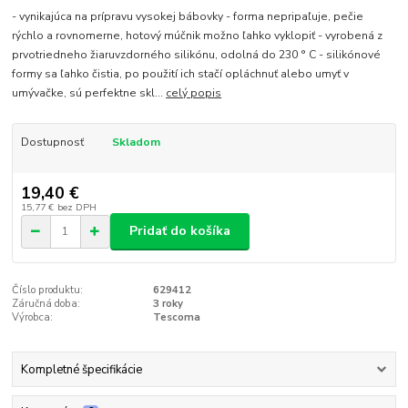
- vynikajúca na prípravu vysokej bábovky - forma nepripaľuje, pečie
rýchlo a rovnomerne, hotový múčnik možno ľahko vyklopiť - vyrobená z
prvotriedneho žiaruvzdorného silikónu, odolná do 230 ° C - silikónové
formy sa ľahko čistia, po použití ich stačí opláchnuť alebo umyť v
umývačke, sú perfektne skl...
celý popis
Dostupnosť
Skladom
19,40 €
15,77 €
bez DPH
Pridať do košíka
Číslo produktu:
629412
Záručná doba:
3 roky
Výrobca:
Tescoma
Kompletné špecifikácie