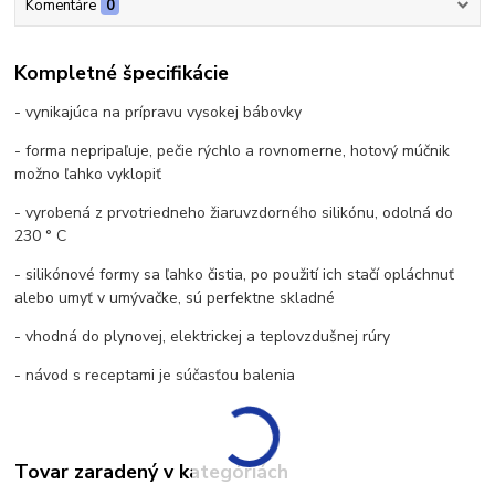
Komentáre
0
Kompletné špecifikácie
- vynikajúca na prípravu vysokej bábovky
- forma nepripaľuje, pečie rýchlo a rovnomerne, hotový múčnik
možno ľahko vyklopiť
- vyrobená z prvotriedneho žiaruvzdorného silikónu, odolná do
230 ° C
- silikónové formy sa ľahko čistia, po použití ich stačí opláchnuť
alebo umyť v umývačke, sú perfektne skladné
- vhodná do plynovej, elektrickej a teplovzdušnej rúry
- návod s receptami je súčasťou balenia
Tovar zaradený v kategóriách